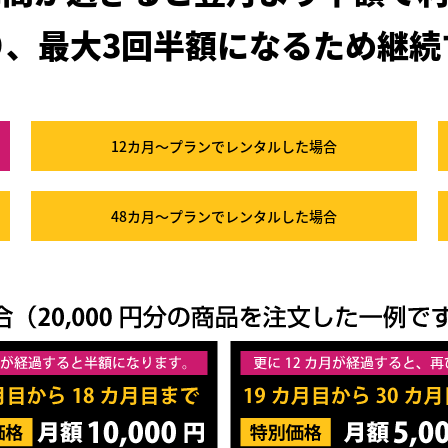
り、最大3回半額になるため
継続
12カ月～プラン
でレンタルした場合
48カ月～プラン
でレンタルした場合