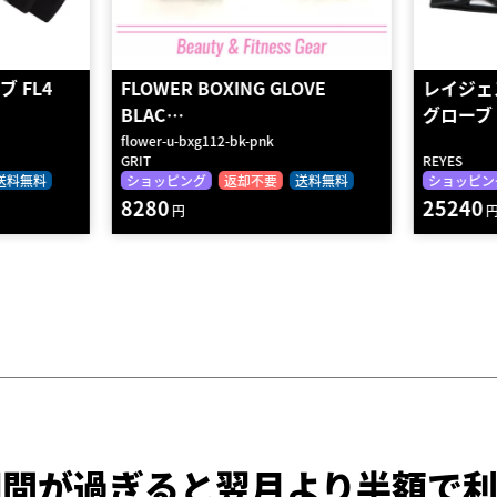
OVE
レイジェス(reyes) 競技用公式
5 OZ
グローブ …
Red
UHK-69108
REYES
UFC
送料無料
ショッピング
返却不要
送料無料
ショッピン
25240
8250
円
円
期間が過ぎると
翌月より半額で利