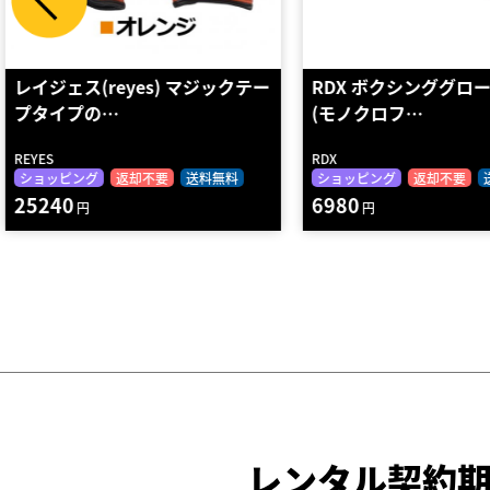
RDX ボクシンググローブ FL4
FLOWER BOXING GL
(モノクロフ…
BLAC…
flower-u-bxg112-bk-pnk
RDX
GRIT
ショッピング
返却不要
送料無料
ショッピング
返却不要
6980
8280
円
円
レンタル契約