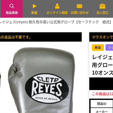
商品検索
動画
オンライン相談
お問い合わせ
法人窓口
レイジェス(reyes) 耐久性の高い公式用グローブ【セーフテック 紐式】
品の返品は不要です。
マウスオンで
新品
シ
レイジェス
用グロー
10オン
この商品は1
商品ID
メーカー