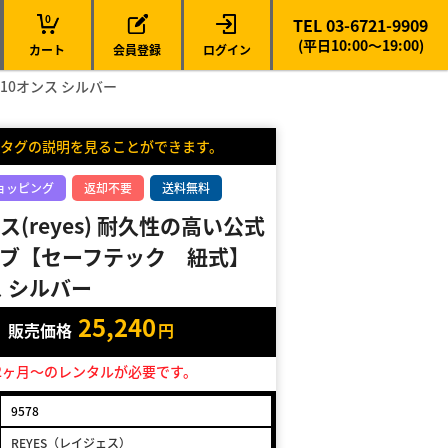
0
TEL 03-6721-9909
(平日10:00～19:00)
カート
会員登録
ログイン
10オンス シルバー
タグの説明を見ることができます。
ョッピング
返却不要
送料無料
(reyes) 耐久性の高い公式
ブ【セーフテック 紐式】
ス シルバー
25,240
販売価格
円
2ヶ月～のレンタルが必要です。
9578
REYES（レイジェス）