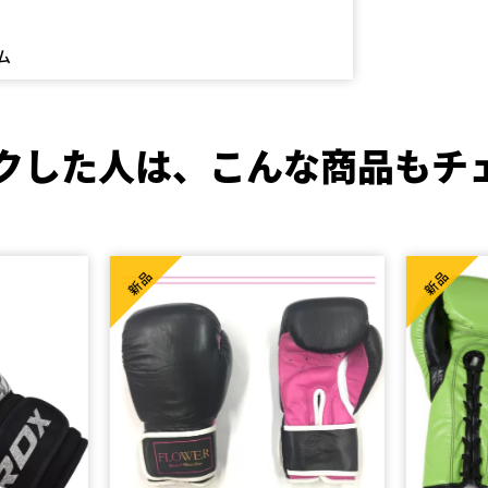
ム
クした人は、
こんな商品もチ
新品
新品