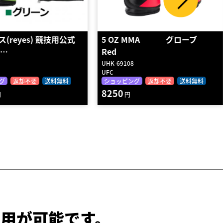
 MMA グローブ
レイジェス(reyes) バッグ打ち用
グローブ【…
REYES
グ
返却不要
送料無料
ショッピング
返却不要
送料無料
18750
円
用が可能です。