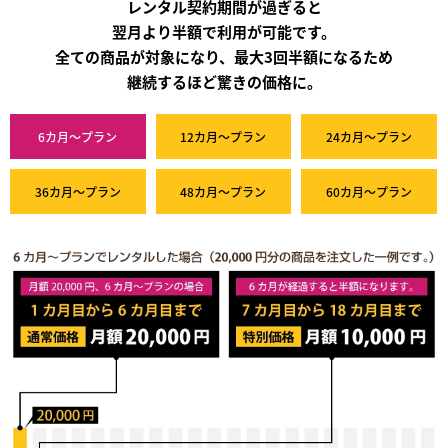
レンタル契約期間が過ぎると
翌月より半額で利用が可能です。
全ての商品が対象になり、最大3回半額になるため
継続するほど驚きの価格に。
6カ月～プラン
12カ月～プラン
24カ月～プラン
36カ月～プラン
48カ月～プラン
60カ月～プラン