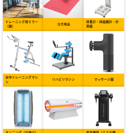
トレーニング用ミラー
体重計・体組織計・計
ヨガ用品
（鏡）
測器
水中トレーニングマシ
リハビリマシン
マッサージ器
ン
タンニング（日焼け）
美容機器（エステ機