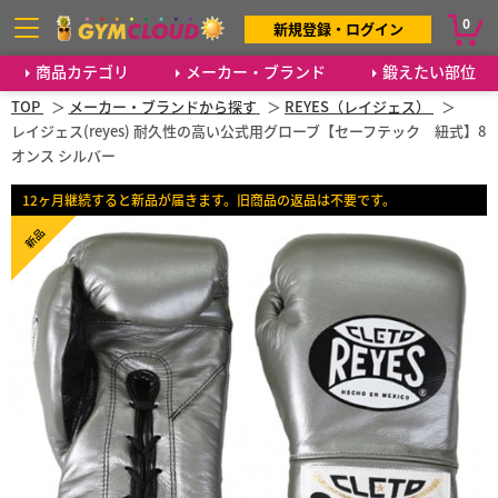
0
新規登録・ログイン
商品カテゴリ
メーカー・ブランド
鍛えたい部位
TOP
メーカー・ブランドから探す
REYES（レイジェス）
レイジェス(reyes) 耐久性の高い公式用グローブ【セーフテック 紐式】8
オンス シルバー
12ヶ月継続すると新品が届きます。旧商品の返品は不要です。
新品