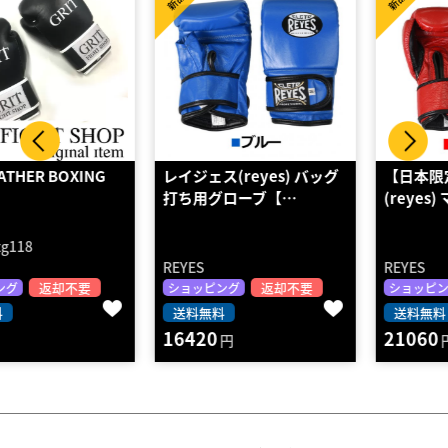
新品
新品
レイジェス(reyes) バッグ
【日本限定】レイジェス
打ち用グローブ【…
(reyes) マジックテ…
REYES
REYES
返却不要
返却不要
ショッピング
ショッピング
送料無料
送料無料
16420
21060
円
円