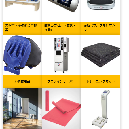
岩盤浴・その他温浴機
酸素カプセル（酸素・
振動（ブルブル）マシ
器
水素）
ン
格闘技用品
プロテインサーバー
トレーニングマット