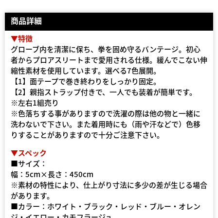
商品詳細
▼特徴
グローブ内を清潔に保ち、拳を固め守るバンテージ。初心
者からプロアスリートまで愛用される仕様。緩んでこない伸
縮性素材を使用しています。選べる7色展開。
【1】面テープで巻き終わりをしっかり固定。
【2】親指ストラップ付きで、一人でも装着が簡単です。
※左右1組売り
※色落ちする事がありますので洗濯の際は他の物と一緒に
洗わないで下さい。また着用時にも（雨や汗などで）色移
りすることがありますので十分ご注意下さい。
▼スペック
■サイズ：
幅：5cm×長さ：450cm
※素材の特性により、仕上がり寸法に多少の差が生じる場合
があります。
■カラー：ホワイト・ブラック・レッド・ブルー・オレン
ジ・イエロー・カモフラージュ