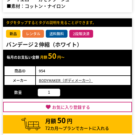
■素材：コットン・ナイロン
タグをタップするとタグの説明を見ることができます。
新品
レンタル
送料無料
2段階決済
バンデージ２伸縮（ホワイト）
50
毎月のお支払い金額
月額
円～
商品ID
954
メーカー
BODYMAKER（ボディメーカー）
数量
お気に入り登録する
50
月額
円
72カ月～プランでカートに入れる