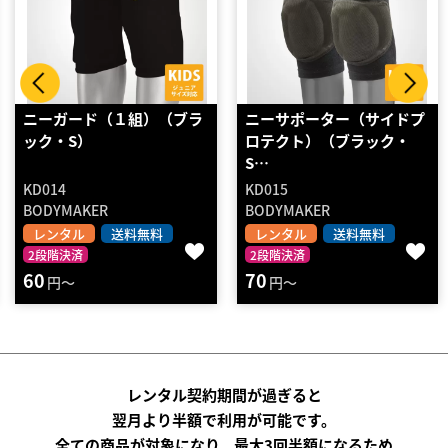
ニーサポーター（サイドプ
アンクルレスキュークロス
ロテクト）（ブラック・
サポートベルト ブラッ
S…
ク…
KD015
D7437
BODYMAKER
DANNO
返却不要
ショッピング
レンタル
送料無料
2段階決済
送料無料
70
5500
円～
円
レンタル契約期間が過ぎると
翌月より半額で利用が可能です。
全ての商品が対象になり、最大3回半額になるため