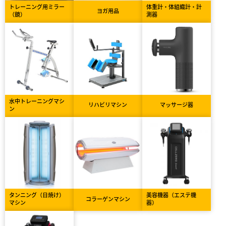
トレーニング用ミラー
体重計・体組織計・計
ヨガ用品
（鏡）
測器
水中トレーニングマシ
リハビリマシン
マッサージ器
ン
タンニング（日焼け）
美容機器（エステ機
コラーゲンマシン
マシン
器）