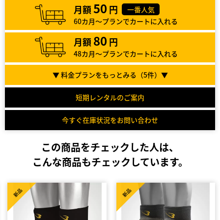
50
月額
円
一番人気
60カ月～プランでカートに入れる
80
月額
円
48カ月～プランでカートに入れる
▼ 料金プランをもっとみる（
5
件）▼
短期レンタルのご案内
今すぐ在庫状況をお問い合わせ
この商品をチェックした人は、
こんな商品もチェックしています。
新品
新品