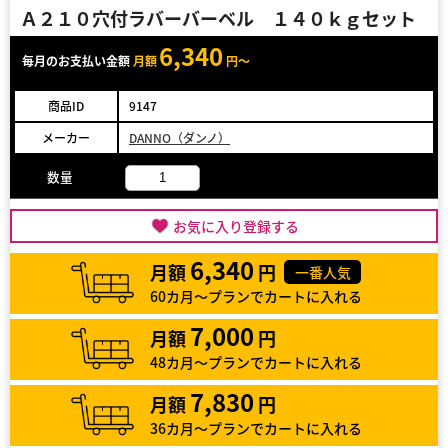
Ａ２１０穴付ラバーバーベル １４０ｋｇセット
6,340
毎月のお支払い金額
月額
円～
商品ID
9147
メーカー
DANNO（ダンノ）
数量
お気に入り登録する
6,340
月額
円
一番人気
60カ月～プランでカートに入れる
7,000
月額
円
48カ月～プランでカートに入れる
7,830
月額
円
36カ月～プランでカートに入れる