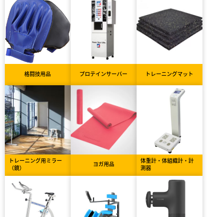
格闘技用品
プロテインサーバー
トレーニングマット
トレーニング用ミラー
体重計・体組織計・計
ヨガ用品
（鏡）
測器