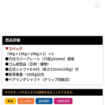
商品詳細
▼スペック
（5kg＋15kg＋20kg×2）×2
●穴付ラバープレート（穴径φ51mm）使用
●ゴム成型品（芯材：鋳物）
●正式シャフトD-655（長さ210cm/20kg）付
●耐荷重量／180kg以内
●ベアリングシャフト（グリップ回転式）
タグをタップするとタグの説明を見ることができます。
新品
レンタル
送料無料
2段階決済