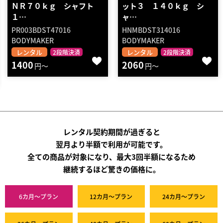
ット３ １４０ｋｇ シ
７０ｋｇ シャフト２０
ャ…
０…
HNMBDST314016
PR003BDST7020
BODYMAKER
BODYMAKER
レンタル
レンタル
送料無料
2段階決済
2060
2段階決済
円～
1560
円～
レンタル契約期間が過ぎると
翌月より半額で利用が可能です。
全ての商品が対象になり、最大3回半額になるため
継続するほど驚きの価格に。
6カ月～プラン
12カ月～プラン
24カ月～プラン