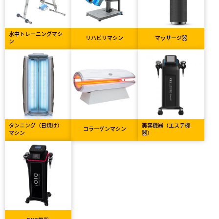
水中トレーニングマシ
リハビリマシン
マッサージ器
ン
タンニング（日焼け）
美容機器（エステ機
コラーゲンマシン
マシン
器）