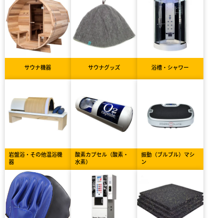
サウナ機器
サウナグッズ
浴槽・シャワー
岩盤浴・その他温浴機
酸素カプセル（酸素・
振動（ブルブル）マシ
器
水素）
ン