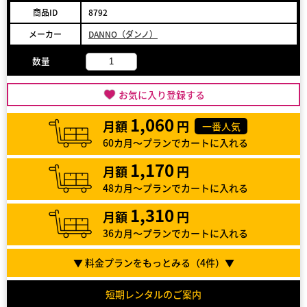
商品ID
8792
メーカー
DANNO（ダンノ）
数量
お気に入り登録する
1,060
月額
円
一番人気
60カ月～プランでカートに入れる
1,170
月額
円
48カ月～プランでカートに入れる
1,310
月額
円
36カ月～プランでカートに入れる
▼ 料金プランをもっとみる（
4
件）▼
短期レンタルのご案内