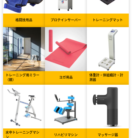
格闘技用品
プロテインサーバー
トレーニングマット
トレーニング用ミラー
体重計・体組織計・計
ヨガ用品
（鏡）
測器
水中トレーニングマシ
リハビリマシン
マッサージ器
ン