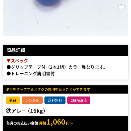
商品詳細
▼スペック
●グリップテープ付（2本1組）カラー異なります。
●トレーニング説明書付
タグをタップするとタグの説明を見ることができます。
新品
レンタル
送料無料
2段階決済
鉄アレ−（16kg）
1,060
毎月のお支払い金額
月額
円～