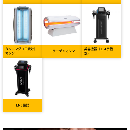
タンニング（日焼け）
美容機器（エステ機
コラーゲンマシン
マシン
器）
EMS機器