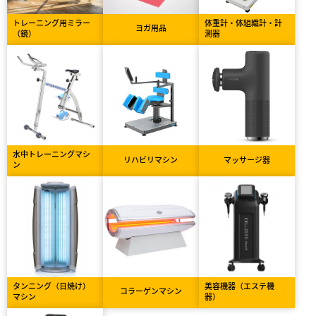
トレーニング用ミラー
体重計・体組織計・計
ヨガ用品
（鏡）
測器
水中トレーニングマシ
リハビリマシン
マッサージ器
ン
タンニング（日焼け）
美容機器（エステ機
コラーゲンマシン
マシン
器）