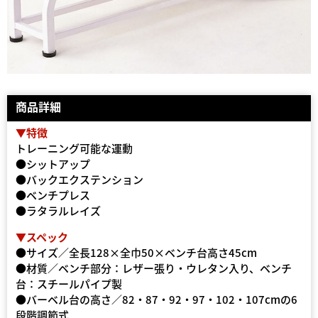
商品詳細
▼特徴
トレーニング可能な運動
●シットアップ
●バックエクステンション
●ベンチプレス
●ラタラルレイズ
▼スペック
●サイズ／全長128×全巾50×ベンチ台高さ45cm
●材質／ベンチ部分：レザー張り・ウレタン入り、ベンチ
台：スチールパイプ製
●バーベル台の高さ／82・87・92・97・102・107cmの6
段階調節式