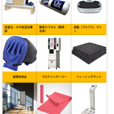
岩盤浴・その他温浴機
酸素カプセル（酸素・
振動（ブルブル）マシ
器
水素）
ン
格闘技用品
プロテインサーバー
トレーニングマット