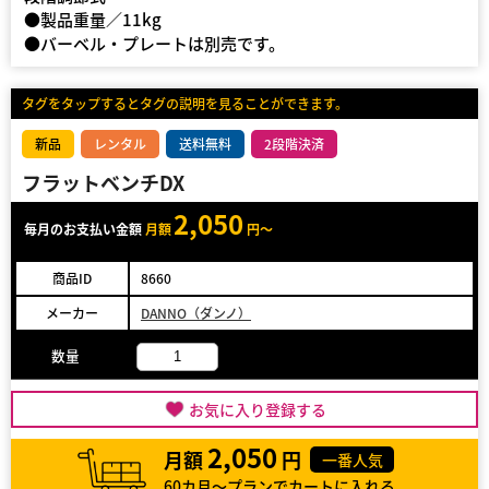
●製品重量／11kg
●バーベル・プレートは別売です。
タグをタップするとタグの説明を見ることができます。
新品
レンタル
送料無料
2段階決済
フラットベンチDX
2,050
毎月のお支払い金額
月額
円～
商品ID
8660
メーカー
DANNO（ダンノ）
数量
お気に入り登録する
2,050
月額
円
一番人気
60カ月～プランでカートに入れる