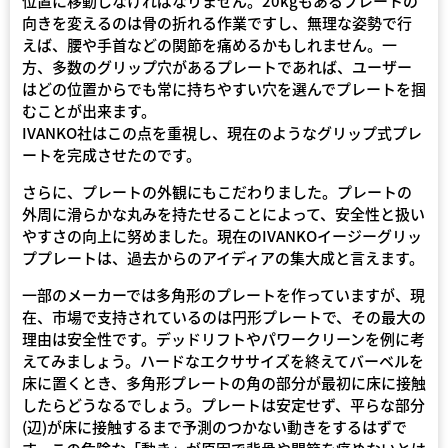
位置に移動しなければなりません。20kgもあるプレートの
向きを変えるのは骨の折れる作業ですし、無理な姿勢で行
えば、腰や手首などの関節を痛めるかもしれません。一
方、多数のグリップ穴があるプレートであれば、ユーザー
はどの位置からでも常に持ちやすい穴を選んでプレートを掴
むことが出来ます。
IVANKO社はこの点を重視し、現在のようなグリップ式プレ
ートを完成させたのです。
さらに、プレートの外観にもこだわりました。プレートの
外周に滑らかな丸みを持たせることによって、安全性と扱い
やすさの向上に努めました。現在のIVANKOイージーグリッ
ププレートは、過去からのアイディアの集大成と言えます。
一部のメーカーでは多角形のプレートを作っていますが、現
在、市場で支持されているのは円形プレートで、その最大の
理由は安全性です。デッドリフトやパワークリーンを例に考
えてみましょう。ハードなエクササイズを終えてバーベルを
床に置くとき、多角形プレートの角の部分が最初に床に接触
したらどうなるでしょう。プレートは安定せず、平らな部分
(辺)が床に接触するまで予測のつかない動きをするはずで