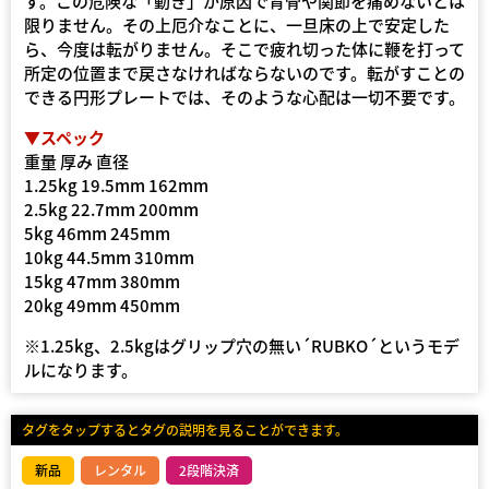
す。この危険な「動き」が原因で背骨や関節を痛めないとは
限りません。その上厄介なことに、一旦床の上で安定した
ら、今度は転がりません。そこで疲れ切った体に鞭を打って
所定の位置まで戻さなければならないのです。転がすことの
できる円形プレートでは、そのような心配は一切不要です。
▼スペック
重量 厚み 直径
1.25kg 19.5mm 162mm
2.5kg 22.7mm 200mm
5kg 46mm 245mm
10kg 44.5mm 310mm
15kg 47mm 380mm
20kg 49mm 450mm
※1.25kg、2.5kgはグリップ穴の無い´RUBKO´というモデ
ルになります。
タグをタップするとタグの説明を見ることができます。
新品
レンタル
2段階決済