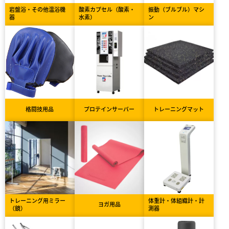
岩盤浴・その他温浴機
酸素カプセル（酸素・
振動（ブルブル）マシ
器
水素）
ン
格闘技用品
プロテインサーバー
トレーニングマット
トレーニング用ミラー
体重計・体組織計・計
ヨガ用品
（鏡）
測器