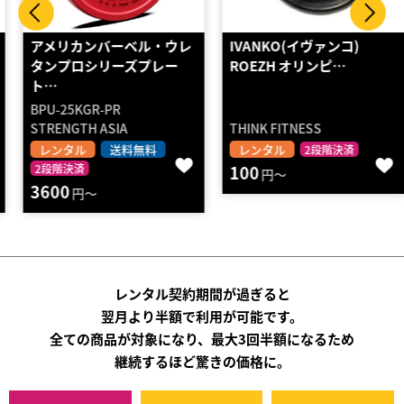
アメリカンバーベル・ウレ
IVANKO(イヴァンコ)
タンプロシリーズプレー
ROEZH オリンピ…
ト…
BPU-25KGR-PR
STRENGTH ASIA
THINK FITNESS
レンタル
送料無料
レンタル
2段階決済
2段階決済
100
円～
3600
円～
レンタル契約期間が過ぎると
翌月より半額で利用が可能です。
全ての商品が対象になり、最大3回半額になるため
継続するほど驚きの価格に。