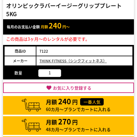
オリンピックラバーイージーグリッププレート
5KG
240
毎月のお支払い金額
月額
円～
この商品は3ヶ月～のレンタルが必要です。
商品ID
7122
メーカー
THINK FITNESS（シンクフィットネス）
数量
お気に入り登録する
240
月額
円
一番人気
60カ月～プランでカートに入れる
270
月額
円
48カ月～プランでカートに入れる