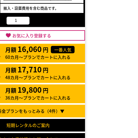
搬入・設置費用を含む商品です。
お気に入り登録する
16,060
月額
円
一番人気
60カ月～プランでカートに入れる
17,710
月額
円
48カ月～プランでカートに入れる
19,800
月額
円
36カ月～プランでカートに入れる
料金プランをもっとみる（
4
件）▼
短期レンタルのご案内