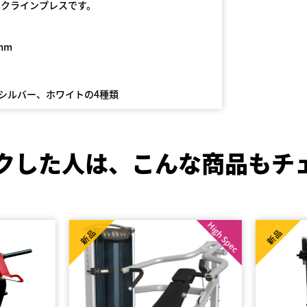
ンクラインプレスです。
0mm
シルバー、ホワイトの4種類
クした人は、
こんな商品もチ
High Spec
新品
新品