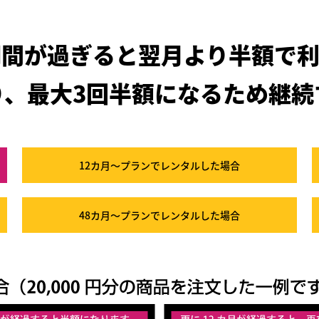
期間が過ぎると
翌月より半額で利
り、最大3回半額になるため
継続
12カ月～プラン
でレンタルした場合
48カ月～プラン
でレンタルした場合