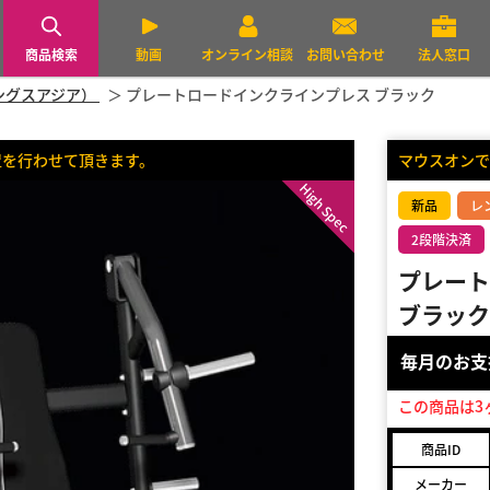
商品検索
動画
オンライン相談
お問い合わせ
法人窓口
トレングスアジア）
プレートロードインクラインプレス ブラック
置を行わせて頂きます。
マウスオンで
High Spec
新品
レ
2段階決済
プレート
ブラック
毎月のお
この商品は3
商品ID
メーカー