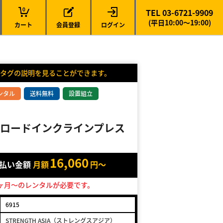
0
TEL 03-6721-9909
(平日10:00～19:00)
カート
会員登録
ログイン
タグの説明を見ることができます。
ンタル
送料無料
設置組立
ロードインクラインプレス
16,060
支払い金額
月額
円～
ヶ月～のレンタルが必要です。
6915
STRENGTH ASIA（ストレングスアジア）