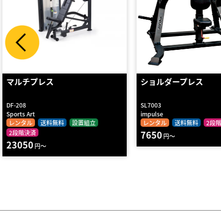
ショルダープレス
ＶＥＲＳＡマルチ
SL7003
D9002
impulse
DANNO
レンタル
送料無料
2段階決済
レンタル
送料無料
7650
2段階決済
円～
38390
円～