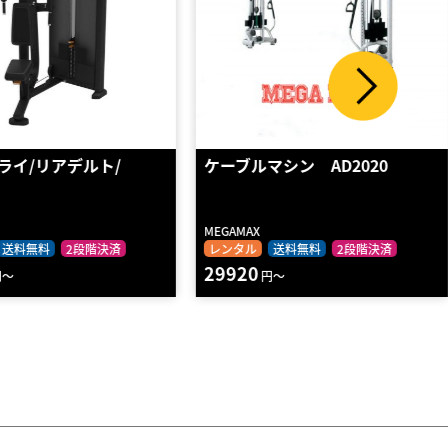
ルマシン AD2020
チェストプレス 【HOIST社
製】
RPL-5301
AX
HOIST
ル
送料無料
2段階決済
レンタル
2段階決済
0
18130
円～
円～