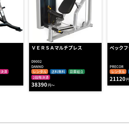
プレス
ペックフライ/リアデルト/
ケーブ
PRECOR
MEGAM
設置組立
レンタル
送料無料
2段階決済
レンタ
21120
2992
円～