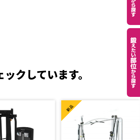
ェックしています。
High 
新品