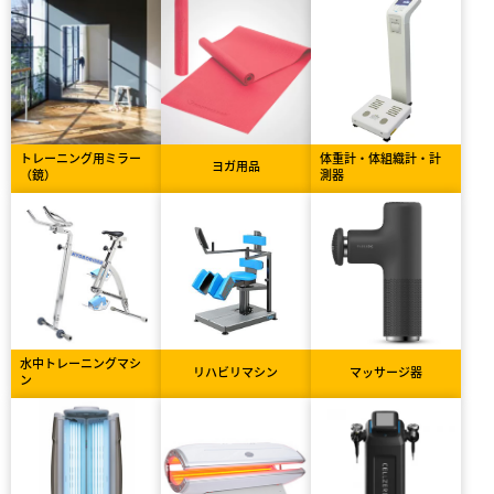
トレーニング用ミラー
体重計・体組織計・計
ヨガ用品
（鏡）
測器
水中トレーニングマシ
リハビリマシン
マッサージ器
ン