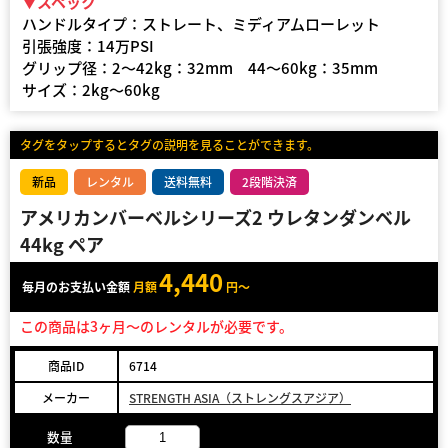
▼スペック
ハンドルタイプ：ストレート、ミディアムローレット
引張強度：14万PSI
グリップ径：2〜42kg：32mm 44〜60kg：35mm
サイズ：2kg〜60kg
タグをタップするとタグの説明を見ることができます。
新品
レンタル
送料無料
2段階決済
アメリカンバーベルシリーズ2 ウレタンダンベル
44kg ペア
4,440
毎月のお支払い金額
月額
円～
この商品は3ヶ月～のレンタルが必要です。
商品ID
6714
メーカー
STRENGTH ASIA（ストレングスアジア）
数量