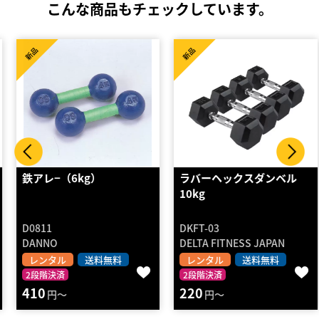
こんな商品もチェックしています。
新品
新品
鉄アレ−（6kg）
ラバーヘックスダンベル
10kg
D0811
DKFT-03
DANNO
DELTA FITNESS JAPAN
レンタル
送料無料
レンタル
送料無料
2段階決済
2段階決済
410
220
円～
円～