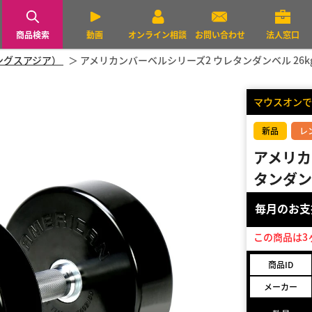
商品検索
動画
オンライン相談
お問い合わせ
法人窓口
トレングスアジア）
アメリカンバーベルシリーズ2 ウレタンダンベル 26k
マウスオンで
新品
レ
アメリカ
タンダンベ
毎月のお
この商品は3
商品ID
メーカー