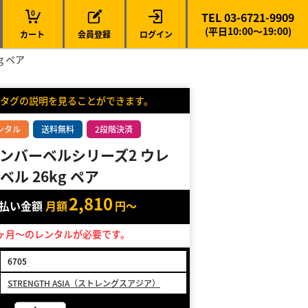
0
TEL 03-6721-9909
(平日10:00～19:00)
カート
会員登録
ログイン
g ペア
タグの説明を見ることができます。
ンタル
送料無料
2段階決済
ンバーベルシリーズ2 ウレ
ル 26kg ペア
2,810
支払い金額
月額
円～
ヶ月～のレンタルが必要です。
6705
STRENGTH ASIA（ストレングスアジア）