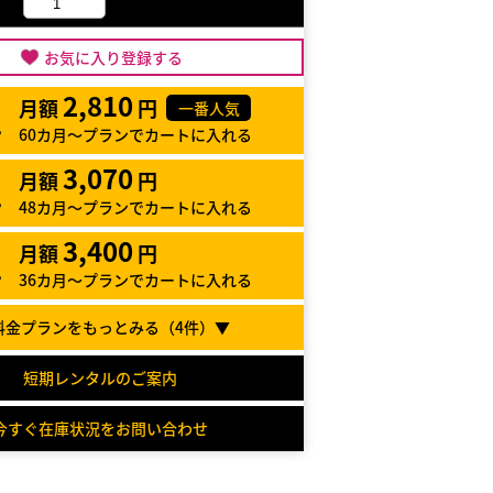
お気に入り登録する
2,810
月額
円
一番人気
60カ月～プランでカートに入れる
3,070
月額
円
48カ月～プランでカートに入れる
3,400
月額
円
36カ月～プランでカートに入れる
料金プランをもっとみる（
4
件）▼
短期レンタルのご案内
今すぐ在庫状況をお問い合わせ