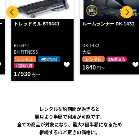
トレッドミル BT6441
ルームランナー DK-1432
BT6441
DK-1432
BH FITNESS
大広
レンタル
送料無料
レンタル
2段階決済
2段階決済
1840
円～
17930
円～
レンタル契約期間が過ぎると
翌月より半額で利用が可能です。
全ての商品が対象になり、最大3回半額になるため
継続するほど驚きの価格に。