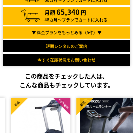
60カ月～プランでカートに入れる
65,340
月額
円
48カ月～プランでカートに入れる
▼ 料金プランをもっとみる（
5
件）▼
短期レンタルのご案内
今すぐ在庫状況をお問い合わせ
この商品をチェックした人は、
こんな商品もチェックしています。
High Spec
新品
新品