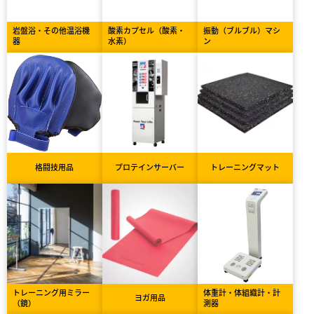
岩盤浴・その他温浴機
酸素カプセル（酸素・
振動（ブルブル）マシ
器
水素）
ン
格闘技用品
プロテインサーバー
トレーニングマット
トレーニング用ミラー
体重計・体組織計・計
ヨガ用品
（鏡）
測器