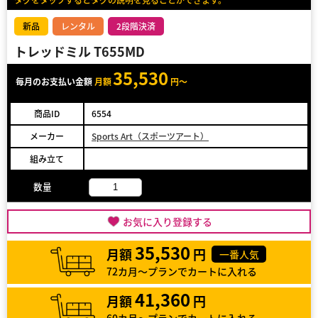
新品
レンタル
2段階決済
トレッドミル T655MD
35,530
毎月のお支払い金額
月額
円～
商品ID
6554
メーカー
Sports Art（スポーツアート）
組み立て
数量
お気に入り登録する
35,530
月額
円
一番人気
72カ月～プランでカートに入れる
41,360
月額
円