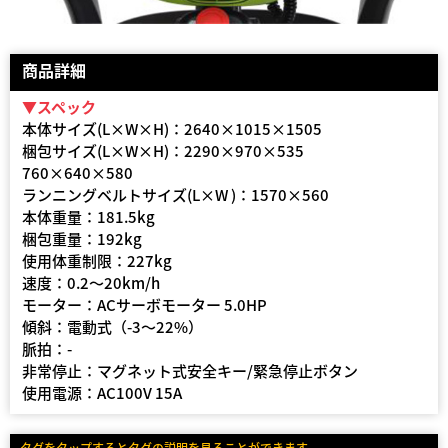
商品詳細
▼スペック
本体サイズ(L×W×H)：2640×1015×1505
梱包サイズ(L×W×H)：2290×970×535
760×640×580
ランニングベルトサイズ(L×W )：1570×560
本体重量：181.5kg
梱包重量：192kg
使用体重制限：227kg
速度：0.2〜20km/h
モーター：ACサーボモーター 5.0HP
傾斜：電動式（-3〜22%）
脈拍：-
非常停止：マグネット式安全キー/緊急停止ボタン
使用電源：AC100V 15A
タグをタップするとタグの説明を見ることができます。