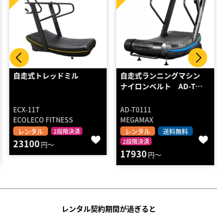
自走式トレッドミル
自走式ランニングマシン
ナイロンベルト AD-T…
ECX-11T
AD-T0111
ECOLECO FITNESS
MEGAMAX
レンタル
レンタル
送料無料
2段階決済
23100
2段階決済
円～
17930
円～
レンタル契約期間が過ぎると