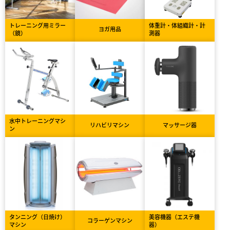
トレーニング用ミラー
体重計・体組織計・計
ヨガ用品
（鏡）
測器
水中トレーニングマシ
リハビリマシン
マッサージ器
ン
タンニング（日焼け）
美容機器（エステ機
コラーゲンマシン
マシン
器）