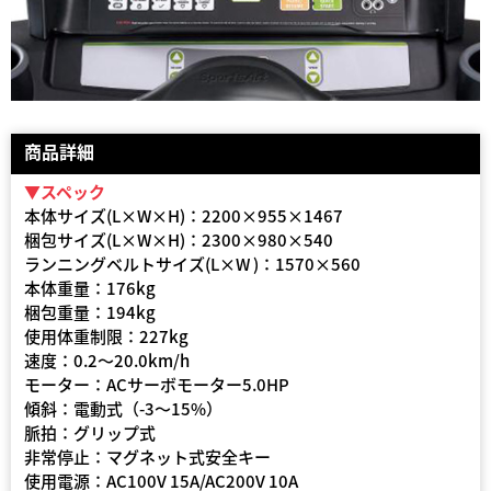
商品詳細
▼スペック
本体サイズ(L×W×H)：2200×955×1467
梱包サイズ(L×W×H)：2300×980×540
ランニングベルトサイズ(L×W )：1570×560
本体重量：176kg
梱包重量：194kg
使用体重制限：227kg
速度：0.2〜20.0km/h
モーター：ACサーボモーター5.0HP
傾斜：電動式（-3〜15%）
脈拍：グリップ式
非常停止：マグネット式安全キー
使用電源：AC100V 15A/AC200V 10A