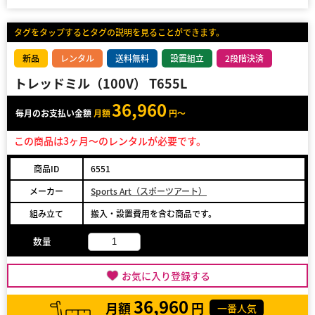
タグをタップするとタグの説明を見ることができます。
新品
レンタル
送料無料
設置組立
2段階決済
トレッドミル（100V） T655L
36,960
毎月のお支払い金額
月額
円～
この商品は3ヶ月～のレンタルが必要です。
商品ID
6551
メーカー
Sports Art（スポーツアート）
組み立て
搬入・設置費用を含む商品です。
数量
お気に入り登録する
36,960
月額
円
一番人気