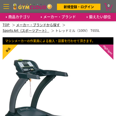
0
新規登録・ログイン
商品カテゴリ
メーカー・ブランド
鍛えたい部位
TOP
メーカー・ブランドから探す
Sports Art（スポーツアート）
トレッドミル（100V） T655L
マシンメーカーの作業員による搬入・設置を行わせて頂きます。
High Spec
新品