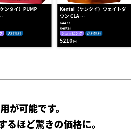
i（ケンタイ）ウェイトダ
Kentai（ケンタイ）ウェイトダ
 …
ウン ソイプロ…
K1402
Kentai
グ
送料無料
ショッピング
送料無料
5410
円
用が可能です。
するほど驚きの価格に。