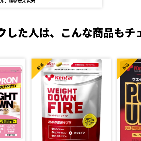
テル、植物炭末色素
クした人は、
こんな商品もチ
新品
新品