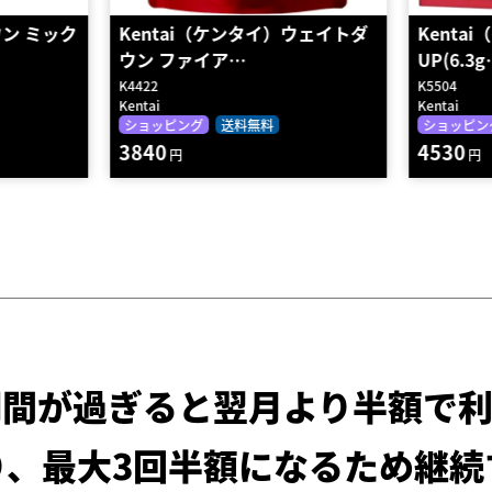
ウェイトダ
Kentai（ケンタイ）PUMP
Kenta
UP(6.3g…
ウン CLA
K5504
K4423
Kentai
Kentai
ショッピング
送料無料
ショッピン
4530
5210
円
円
期間が過ぎると
翌月より半額で利
り、最大3回半額になるため
継続