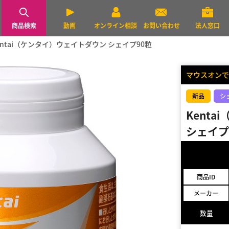
商品検索
動画
オンライン相談
お問い合わせ
法人窓口
entai（ケンタイ）ウェイトダウン シェイプ90粒
マウスオンで
新品
シ
Kent
シェイプ
商品ID
メーカー
数量