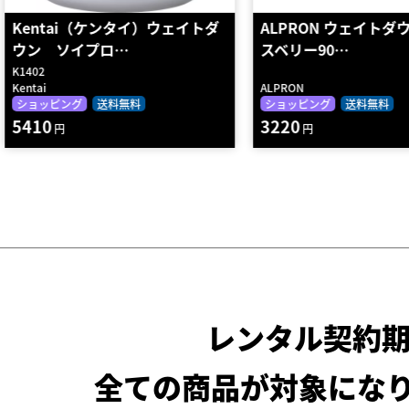
ALPRON ウェイトダウン ミック
Kentai（ケンタイ）
スベリー90…
ウン ファイア…
K4422
ALPRON
Kentai
ショッピング
送料無料
ショッピング
送料無料
3220
3840
円
円
レンタル契約
全ての商品が対象にな