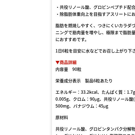
・共役リノール酸、グロビンペプチド配
・除脂肪体重向上を目指すアスリートに
脂肪を燃焼しやすく、つきにくいカラダ
ニングで筋肉量を増やし、極限まで脂肪
におすすめです。
1日6粒を目安に水などでお召し上がり下
▼商品詳細
内容量 90粒
栄養成分表示 製品6粒あたり
エネルギー：33.2kcal、たんぱく質：1.
0.005g、クロム：90μg、共役リノール酸
500mg、バナジウム：45μg
原材料
共役リノール酸、グロビンタンパク分解物