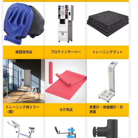
格闘技用品
プロテインサーバー
トレーニングマット
トレーニング用ミラー
体重計・体組織計・計
ヨガ用品
（鏡）
測器