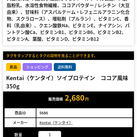
脂粉乳、水溶性食物繊維、ココアパウダー / レシチン（大豆
由来）、甘味料（アスパルテーム・L-フェニルアラニン化合
物、スクラロース）、増粘剤（プルラン）、ビタミンC、香
料（乳由来）、クエン酸鉄Na、ビタミンE、ナイアシン、パ
ントテン酸Ca、ビタミンB1、ビタミンB6、ビタミンB2、
ビタミンA、葉酸、ビタミンD、ビタミンB12
タグをタップするとタグの説明を見ることができます。
新品
ショッピング
送料無料
Kentai（ケンタイ）ソイプロテイン ココア風味
350g
2,680
販売価格
円
商品ID
5686
メーカー
Kentai（ケンタイ）
数量