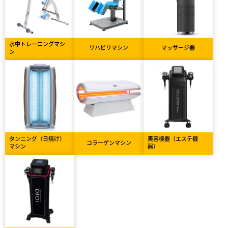
水中トレーニングマシ
リハビリマシン
マッサージ器
ン
タンニング（日焼け）
美容機器（エステ機
コラーゲンマシン
マシン
器）