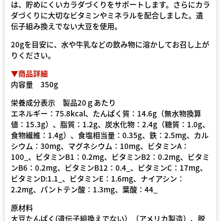
は、貯めにくいカラダづくりをサポートします。さらにカラ
ダづくりに大切なビタミンやミネラルを配合しました。遺
伝子組み換えでない大豆を使用。
20gを目安に、水や牛乳などの飲み物に溶かしてお召し上が
りください。
▼商品詳細
内容量 350g
栄養成分表示 製品20ｇあたり
エネルギー：75.8kcal、たんぱく質：14.6g（無水物換算
値：15.3g）、脂質：1.2g、炭水化物：2.4g（糖質：1.0g、
食物繊維：1.4g）、食塩相当量：0.35g、鉄：2.5mg、カル
シウム：30mg、マグネシウム：10mg、ビタミンA：
100_、ビタミンB1：0.2mg、ビタミンB2：0.2mg、ビタミ
ンB6：0.2mg、ビタミンB12：0.4_、ビタミンC：17mg、
ビタミンD:1.1_、ビタミンE：1.6mg、ナイアシン：
2.2mg、パントテン酸：1.3mg、葉酸：44_
原材料
大豆たんぱく(遺伝子組換えでない）（アメリカ製造）、脱