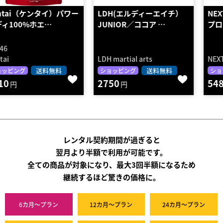
LDH(エルディーエイチ）
NEXT PROTEIN（ネクスト
JUNIOR／ココア …
プロテイン）ピ…
LDH martial arts
NEXT PROTEIN
送料無料
送料無料
ショッピング
ショッピング
2750
5480
円
円
レンタル契約期間が過ぎると
翌月より半額で利用が可能です。
全ての商品が対象になり、最大3回半額になるため
継続するほど驚きの価格に。
6カ月～プラン
12カ月～プラン
24カ月～プラン