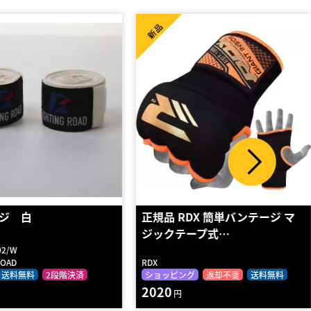
新品
DX 簡単バンテージ マ
スーパー拳サポーター（１組）
ープ式…
（ホワイト・L）
KD009
BODYMAKER
グ
返却不要
送料無料
レンタル
送料無料
2段階決済
70
円～