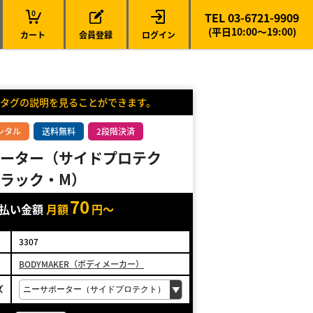
0
TEL 03-6721-9909
(平日10:00～19:00)
カート
会員登録
ログイン
タグの説明を見ることができます。
ンタル
送料無料
2段階決済
ーター（サイドプロテク
ラック・M）
70
支払い金額
月額
円～
3307
BODYMAKER（ボディメーカー）
ズ