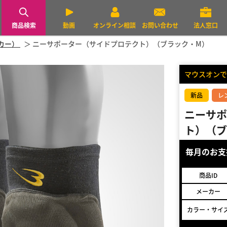
商品検索
動画
オンライン相談
お問い合わせ
法人窓口
ーカー）
ニーサポーター（サイドプロテクト）（ブラック・M）
マウスオンで
新品
レ
ニーサポ
ト）（ブ
毎月のお
商品ID
メーカー
カラー・サイ