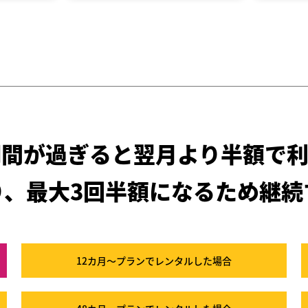
期間が過ぎると
翌月より半額で利
り、最大3回半額になるため
継続
12カ月～プラン
でレンタルした場合