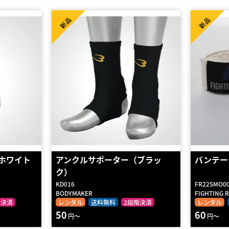
新品
新品
ブラッ
バンテージ 白
正規品 R
ジックテ
FR22SMO002/W
FIGHTING ROAD
RDX
階決済
レンタル
送料無料
2段階決済
ショッピン
60
2020
円～
円