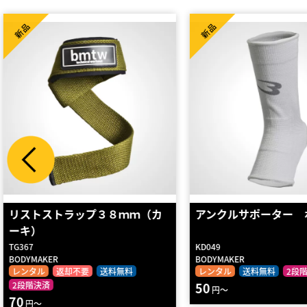
新品
新品
アンクルサポーター ホワイト
アンクルサポーター（
ク）
KD049
KD016
BODYMAKER
BODYMAKER
レンタル
送料無料
2段階決済
レンタル
送料無料
2段
50
50
円～
円～