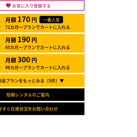
お気に入り登録する
170
月額
円
一番人気
72カ月～プランでカートに入れる
190
月額
円
60カ月～プランでカートに入れる
300
月額
円
48カ月～プランでカートに入れる
料金プランをもっとみる（
5
件）▼
短期レンタルのご案内
今すぐ在庫状況をお問い合わせ