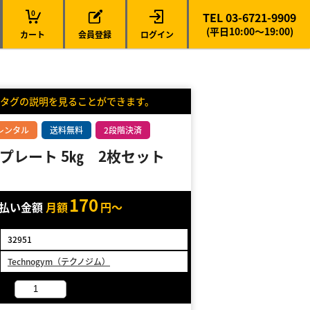
0
TEL 03-6721-9909
(平日10:00～19:00)
カート
会員登録
ログイン
タグの説明を見ることができます。
レンタル
送料無料
2段階決済
プレート 5㎏ 2枚セット
170
支払い金額
月額
円～
32951
Technogym（テクノジム）