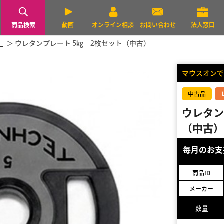
商品検索
動画
オンライン相談
お問い合わせ
法人窓口
）
ウレタンプレート 5㎏ 2枚セット（中古）
マウスオンで
中古品
ウレタン
（中古）
毎月のお
商品ID
メーカー
数量