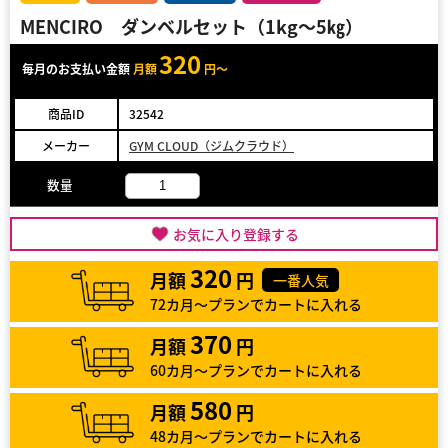
MENCIRO ダンベルセット（1kg～5㎏）
320
毎月のお支払い金額
月額
円～
商品ID
32542
メーカー
GYM CLOUD（ジムクラウド）
数量
お気に入り登録する
320
月額
円
一番人気
72カ月～プランでカートに入れる
370
月額
円
60カ月～プランでカートに入れる
580
月額
円
48カ月～プランでカートに入れる