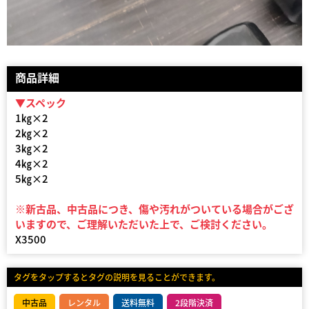
商品詳細
▼スペック
1㎏×2
2㎏×2
3㎏×2
4㎏×2
5㎏×2
※新古品、中古品につき、傷や汚れがついている場合がござ
いますので、ご理解いただいた上で、ご検討ください。
X3500
タグをタップするとタグの説明を見ることができます。
中古品
レンタル
送料無料
2段階決済