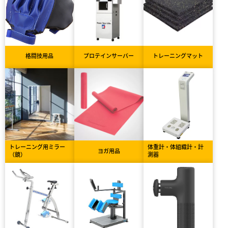
格闘技用品
プロテインサーバー
トレーニングマット
トレーニング用ミラー
体重計・体組織計・計
ヨガ用品
（鏡）
測器