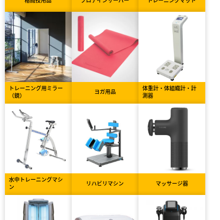
トレーニング用ミラー
体重計・体組織計・計
ヨガ用品
（鏡）
測器
水中トレーニングマシ
リハビリマシン
マッサージ器
ン