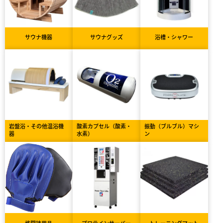
サウナ機器
サウナグッズ
浴槽・シャワー
岩盤浴・その他温浴機
酸素カプセル（酸素・
振動（ブルブル）マシ
器
水素）
ン
格闘技用品
プロテインサーバー
トレーニングマット