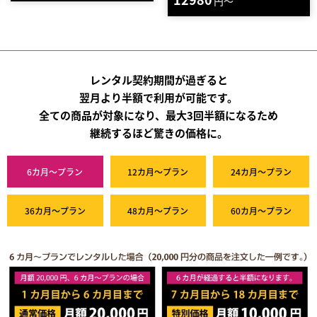
円～
円～
レンタル契約期間が過ぎると
翌月より半額で利用が可能です。
全ての商品が対象になり、最大3回半額になるため
継続するほど驚きの価格に。
6カ月～プラン
12カ月～プラン
24カ月～プラン
36カ月～プラン
48カ月～プラン
60カ月～プラン