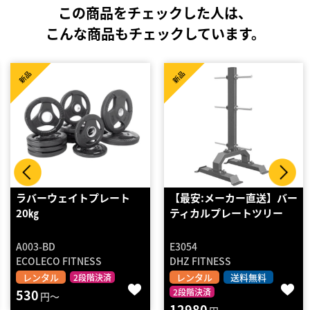
この商品をチェックした人は、
こんな商品もチェックしています。
新品
新品
【最安:メーカー直送】バー
オリンピックプレートＴ
ティカルプレートツリー
Ｈ ２．５ｋｇ ２個セッ
ト
E3054
PO001ST250
DHZ FITNESS
BODYMAKER
レンタル
送料無料
レンタル
送料無料
2段階決済
2段階決済
12980
110