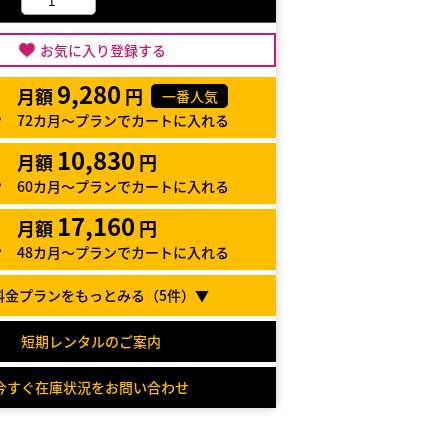
お気に入り登録する
9,280
月額
円
一番人気
72カ月～プランでカートに入れる
10,830
月額
円
60カ月～プランでカートに入れる
17,160
月額
円
48カ月～プランでカートに入れる
料金プランをもっとみる（
5
件）▼
短期レンタルのご案内
今すぐ在庫状況をお問い合わせ