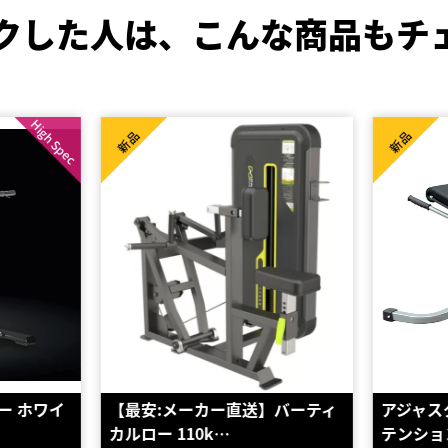
クした人は、
こんな商品もチ
新品
新品
】バーティ
アジャスタブルハイパーエクス
スタンデ
テンションベンチ
82008