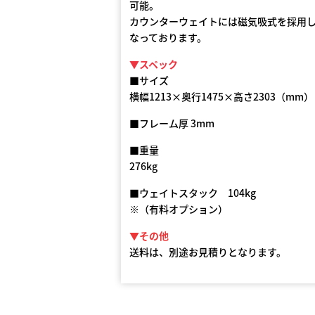
可能。
カウンターウェイトには磁気吸式を採用
なっております。
▼スペック
■サイズ
横幅1213×奥行1475×高さ2303（mm）
■フレーム厚 3mm
■重量
276kg
■ウェイトスタック 104kg
※（有料オプション）
▼その他
送料は、別途お見積りとなります。