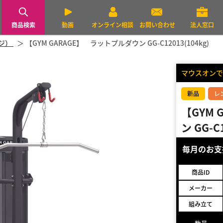
商品検索
動画
オンライン相談
お問い合わせ
法人窓口
ージ）
【GYM GARAGE】 ラットプルダウン GG-C12013(104kg)
マウスオンで
新品
レ
【GYM
ン GG-C1
毎月のお
商品ID
メーカー
組み立て