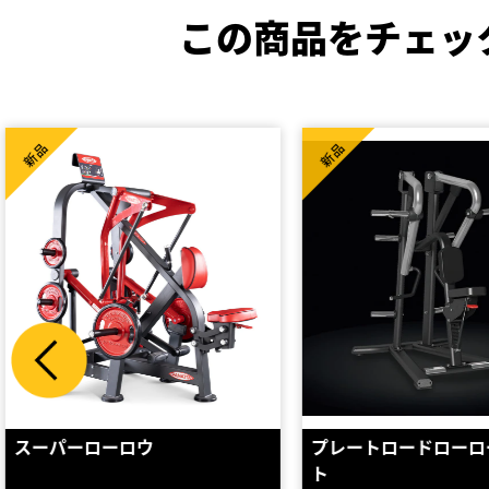
この商品をチェッ
High Spec
新品
新品
プレートロードローロー ホワイ
【最安:メーカー直送
ト
カルロー 110k…