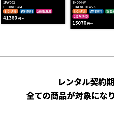
SH004-W
E3034A
STRENGTH ASIA
DHZ FITNESS
レンタル
送料無料
設置組立
レンタル
送料無料
2段
2段階決済
15510
円～
15070
円～
レンタル契約
全ての商品が対象にな