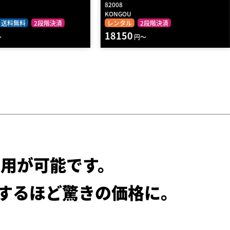
G10010
GYMGARAGE
2段階決済
レンタル
2段階決済
8440
円～
円～
用が可能です。
するほど驚きの価格に。