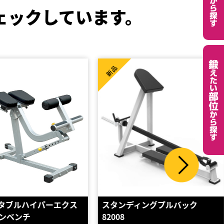
ェックしています。
新品
ィングプルバック
【GYM GARAGE】 バックエク
ステンション…