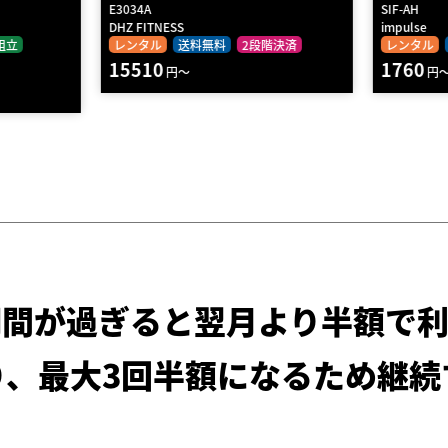
SIF-AH
82008
impulse
KONGOU
階決済
レンタル
送料無料
2段階決済
レンタル
1760
18150
円～
期間が過ぎると
翌月より半額で利
り、最大3回半額になるため
継続