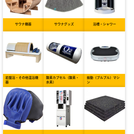
サウナ機器
サウナグッズ
浴槽・シャワー
岩盤浴・その他温浴機
酸素カプセル（酸素・
振動（ブルブル）マシ
器
水素）
ン