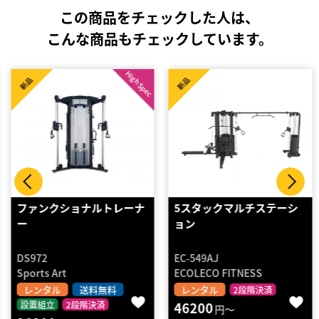
この商品をチェックした人は、
こんな商品もチェックしています。
High Spec
新品
新品
ファンクショナルトレーナ
5スタックマルチステーシ
ー
ョン
DS972
EC-549AJ
Sports Art
ECOLECO FITNESS
レンタル
送料無料
レンタル
2段階決済
設置組立
2段階決済
46200
円～