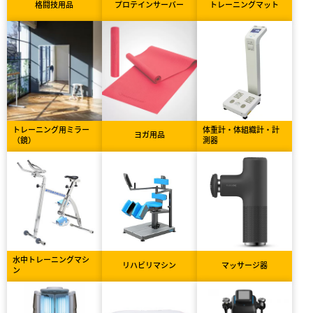
格闘技用品
プロテインサーバー
トレーニングマット
トレーニング用ミラー
体重計・体組織計・計
ヨガ用品
（鏡）
測器
水中トレーニングマシ
リハビリマシン
マッサージ器
ン