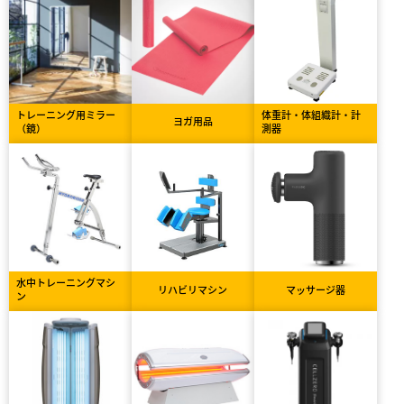
トレーニング用ミラー
体重計・体組織計・計
ヨガ用品
（鏡）
測器
水中トレーニングマシ
リハビリマシン
マッサージ器
ン