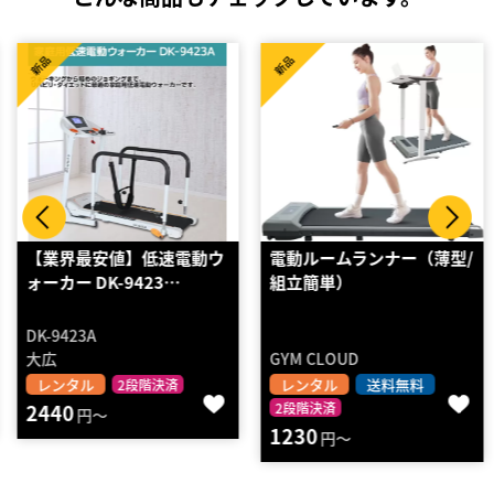
新品
新品
ウ
電動ルームランナー（薄型/
【業界最安値】前後進低速
組立簡単）
電動ウォーカー DK-1…
DK-1533AC
GYM CLOUD
大広
レンタル
送料無料
レンタル
2段階決済
2段階決済
6120
円～
1230
円～