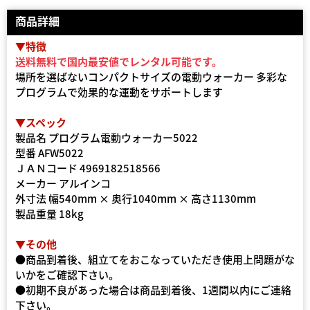
商品詳細
▼特徴
送料無料で国内最安値でレンタル可能です。
場所を選ばないコンパクトサイズの電動ウォーカー 多彩な
プログラムで効果的な運動をサポートします
▼スペック
製品名 プログラム電動ウォーカー5022
型番 AFW5022
ＪＡＮコード 4969182518566
メーカー アルインコ
外寸法 幅540mm × 奥行1040mm × 高さ1130mm
製品重量 18kg
▼その他
●商品到着後、組立てをおこなっていただき使用上問題がな
いかをご確認下さい。
●初期不良があった場合は商品到着後、1週間以内にご連絡
下さい。