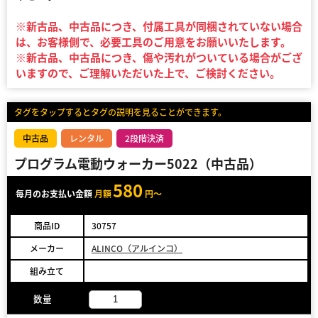
※新古品、中古品につき、付属工具が同梱されていない場合
は、お客様側で、必要工具のご用意をお願いいたします。
※新古品、中古品につき、傷や汚れがついている場合がござ
いますので、ご理解いただいた上で、ご検討ください。
タグをタップするとタグの説明を見ることができます。
中古品
レンタル
2段階決済
プログラム電動ウォーカー5022（中古品）
580
毎月のお支払い金額
月額
円～
商品ID
30757
メーカー
ALINCO（アルインコ）
組み立て
数量