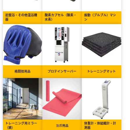
岩盤浴・その他温浴機
酸素カプセル（酸素・
振動（ブルブル）マシ
器
水素）
ン
格闘技用品
プロテインサーバー
トレーニングマット
トレーニング用ミラー
体重計・体組織計・計
ヨガ用品
（鏡）
測器