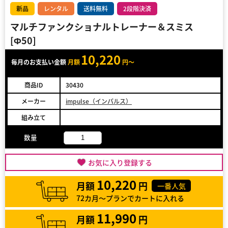
新品
レンタル
送料無料
2段階決済
マルチファンクショナルトレーナー＆スミス
[Φ50]
10,220
毎月のお支払い金額
月額
円～
商品ID
30430
メーカー
impulse（インパルス）
組み立て
数量
お気に入り登録する
10,220
月額
円
一番人気
72カ月～プランでカートに入れる
11,990
月額
円