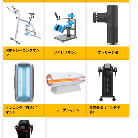
水中トレーニングマシ
リハビリマシン
マッサージ器
ン
タンニング（日焼け）
美容機器（エステ機
コラーゲンマシン
マシン
器）