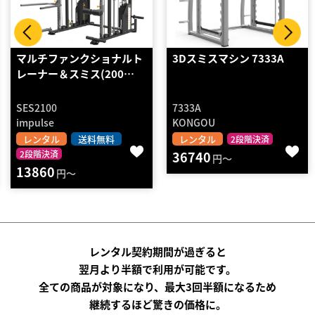
3Dスミスマシン 7333A
マルチパワーラック
7333A
TM170
KONGOU
BODYMAKER
レンタル
レンタル
送料無料
2段階決済
36740
2段階決済
円～
1180
円～
レンタル契約期間が過ぎると
翌月より半額で利用が可能です。
全ての商品が対象になり、最大3回半額になるため
継続するほど驚きの価格に。