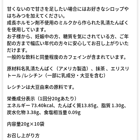
甘くないので甘さを足したい場合にはお好きなシロップや
はちみつを加えてください。
成長ホルモン剤不使用のミルクから作られた乳清たんぱく
を使用しています。
お子様から、妊娠中の方、糖質を気にされている方、ご年
配の方まで幅広い年代の方々に安心してお召し上がりいた
だけます。
一般的な飲料と同量程度のカフェインが含まれています。
原材料名乳清たんぱく（アメリカ製造）、抹茶 、エリスリ
トール /レシチン（一部に乳成分・大豆を含む）
レシチンは大豆由来の原料です。
栄養成分表示（1回分20gあたり）
エネルギー 73.40kcal、たんぱく質13.85g、脂質 1.30g、
炭水化物 3.38g、食塩相当量 0.09g
内容量20g×10袋
お召し上がり方