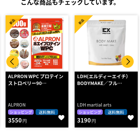
こんな商品もチェックしています。
新品
新品
ALPRON WPC プロテイン
LDH(エルディーエイチ）
ストロベリー90…
BODYMAKE／フル…
ALPRON
LDH martial arts
送料無料
送料無料
ショッピング
ショッピング
3550
3190
円
円