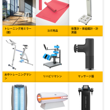
トレーニング用ミラー
体重計・体組織計・計
ヨガ用品
（鏡）
測器
水中トレーニングマシ
リハビリマシン
マッサージ器
ン