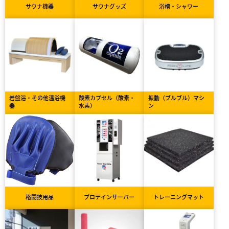
サウナ機器
サウナグッズ
浴槽・シャワー
岩盤浴・その他温浴機
酸素カプセル（酸素・
振動（ブルブル）マシ
器
水素）
ン
格闘技用品
プロテインサーバー
トレーニングマット