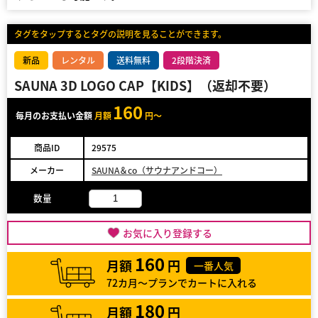
タグをタップするとタグの説明を見ることができます。
新品
レンタル
送料無料
2段階決済
SAUNA 3D LOGO CAP【KIDS】（返却不要）
160
毎月のお支払い金額
月額
円～
商品ID
29575
メーカー
SAUNA＆co（サウナアンドコー）
数量
お気に入り登録する
160
月額
円
一番人気
72カ月～プランでカートに入れる
180
月額
円