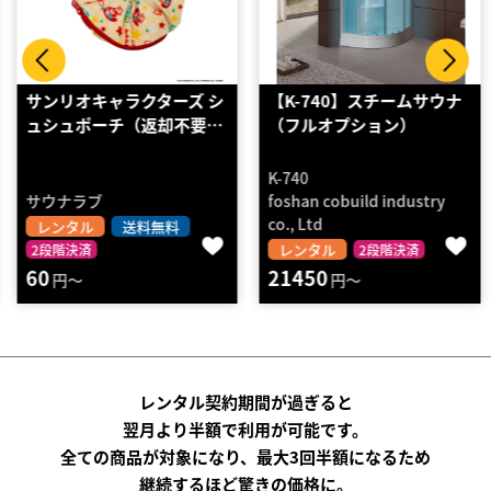
サンリオキャラクターズ シ
【K-740】スチームサウナ
ュシュポーチ（返却不要…
（フルオプション）
K-740
サウナラブ
foshan cobuild industry
co., Ltd
レンタル
送料無料
レンタル
2段階決済
2段階決済
60
21450
円～
円～
レンタル契約期間が過ぎると
翌月より半額で利用が可能です。
全ての商品が対象になり、最大3回半額になるため
継続するほど驚きの価格に。