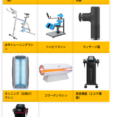
水中トレーニングマシ
リハビリマシン
マッサージ器
ン
タンニング（日焼け）
美容機器（エステ機
コラーゲンマシン
マシン
器）