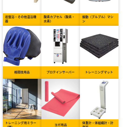
岩盤浴・その他温浴機
酸素カプセル（酸素・
振動（ブルブル）マシ
器
水素）
ン
格闘技用品
プロテインサーバー
トレーニングマット
トレーニング用ミラー
体重計・体組織計・計
ヨガ用品
（鏡）
測器