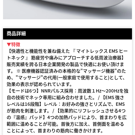
商品詳細
▼特徴
【快適性と機能性を兼ね備えた 『 マイトレックス EMS ヒー
トネック 』 筋疲労や痛みにアプローチする低周波治療器】
販売実績を誇る日本企業開発の製品で快適にお使い頂けま
す。 ※ 医療機器認証済みの本格的な"マッサージ機器"のた
め、"マッサージ"の代用(一般家庭で使用すること)として、
効果の表示が認められています。
【モードは6つ】NNRパルス採用：周波数１Hz～200Hzを独
自の技術でネック専用に組み合わせました。 / 【EMS 強さ
レベルは16段階】レベル：お好みの強さとリズムで、EMS
が筋肉を刺激します。 / 【効果的にリフレッシュさせる4つ
の『温感』パッド】4つの加熱パッドにより、首まわりを広
範囲に温めることが可能。首後方に加え、首側面を温める
ことによって、首まわりの筋肉に働きかけます。