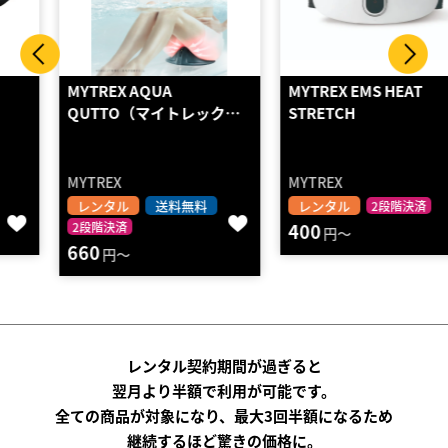
MYTREX AQUA
MYTREX EMS HEAT
QUTTO（マイトレック…
STRETCH
MYTREX
MYTREX
レンタル
送料無料
レンタル
2段階決済
2段階決済
400
円～
660
円～
レンタル契約期間が過ぎると
翌月より半額で利用が可能です。
全ての商品が対象になり、最大3回半額になるため
継続するほど驚きの価格に。