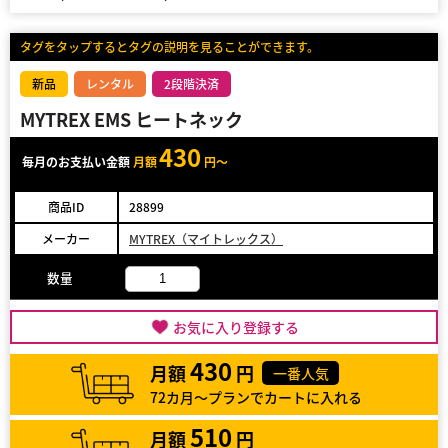
タグをタップするとタグの説明を見ることができます。
新品
レンタル
2段階決済
MYTREX EMS ヒートネック
430
毎月のお支払い金額
月額
円～
商品ID
28899
メーカー
MYTREX（マイトレックス）
数量
お気に入り登録する
430
月額
円
一番人気
72カ月～プランでカートに入れる
510
月額
円