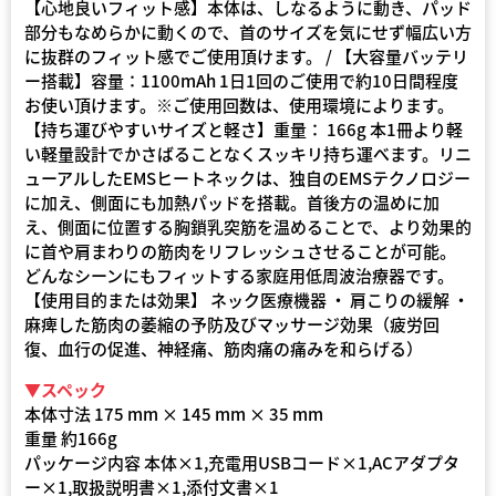
【心地良いフィット感】本体は、しなるように動き、パッド
部分もなめらかに動くので、首のサイズを気にせず幅広い方
に抜群のフィット感でご使用頂けます。 / 【大容量バッテリ
ー搭載】容量：1100mAh 1日1回のご使用で約10日間程度
お使い頂けます。※ご使用回数は、使用環境によります。
【持ち運びやすいサイズと軽さ】重量： 166g 本1冊より軽
い軽量設計でかさばることなくスッキリ持ち運べます。リニ
ューアルしたEMSヒートネックは、独自のEMSテクノロジー
に加え、側面にも加熱パッドを搭載。首後方の温めに加
え、側面に位置する胸鎖乳突筋を温めることで、より効果的
に首や肩まわりの筋肉をリフレッシュさせることが可能。
どんなシーンにもフィットする家庭用低周波治療器です。
【使用目的または効果】 ネック医療機器 ・ 肩こりの緩解 ・
麻痺した筋肉の萎縮の予防及びマッサージ効果（疲労回
復、血行の促進、神経痛、筋肉痛の痛みを和らげる）
▼スペック
本体寸法 175 mm × 145 mm × 35 mm
重量 約166g
パッケージ内容 本体×1,充電用USBコード×1,ACアダプタ
ー×1,取扱説明書×1,添付文書×1