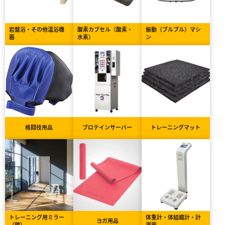
岩盤浴・その他温浴機
酸素カプセル（酸素・
振動（ブルブル）マシ
器
水素）
ン
格闘技用品
プロテインサーバー
トレーニングマット
トレーニング用ミラー
体重計・体組織計・計
ヨガ用品
（鏡）
測器