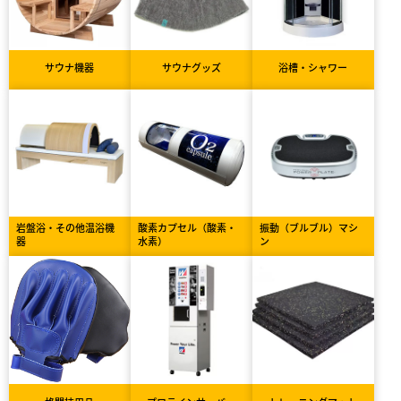
サウナ機器
サウナグッズ
浴槽・シャワー
岩盤浴・その他温浴機
酸素カプセル（酸素・
振動（ブルブル）マシ
器
水素）
ン