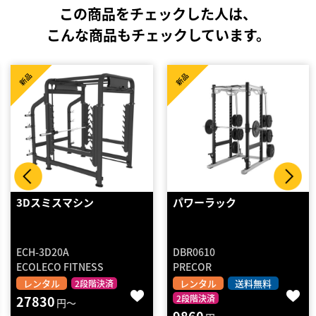
この商品をチェックした人は、
こんな商品もチェックしています。
新品
新品
パワーラック
ハーフラック「スポルテッ
ク展示商品」
DBR0610
PRECOR
KAWASTEEL
レンタル
送料無料
レンタル
2段階決済
2段階決済
8180
円～
9860