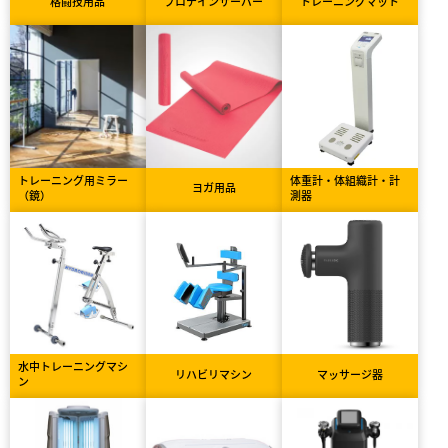
格闘技用品
プロテインサーバー
トレーニングマット
トレーニング用ミラー
体重計・体組織計・計
ヨガ用品
（鏡）
測器
水中トレーニングマシ
リハビリマシン
マッサージ器
ン