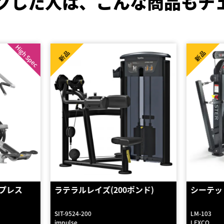
クした人は、
こんな商品もチ
High Spec
新品
新品
ンド)
シーテッドチェストプレス
インクラ
7305A
LM-103
7305A
LEXCO
KONGOU