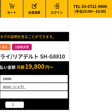
0
TEL 03-6721-9909
(平日10:00～19:00)
カート
会員登録
ログイン
タグの説明を見ることができます。
ンタル
2段階決済
イ/リアデルト SH-G8810
19,800
支払い金額
月額
円～
28680
SHUA（シュワ）