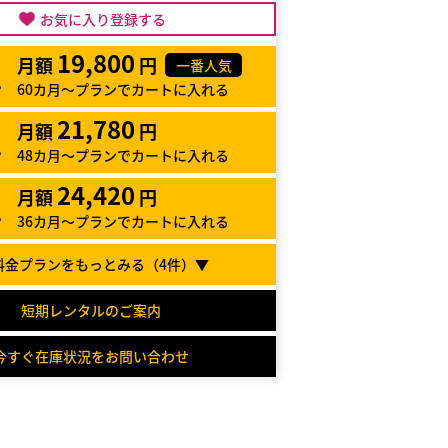
お気に入り登録する
19,800
月額
円
一番人気
60カ月～プランでカートに入れる
21,780
月額
円
48カ月～プランでカートに入れる
24,420
月額
円
36カ月～プランでカートに入れる
料金プランをもっとみる（
4
件）▼
短期レンタルのご案内
今すぐ在庫状況をお問い合わせ