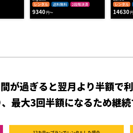
階決済
レンタル
送料無料
2段階決済
レンタル
14630
24860
円～
期間が過ぎると
翌月より半額で利
り、最大3回半額になるため
継続
12カ月～プラン
でレンタルした場合