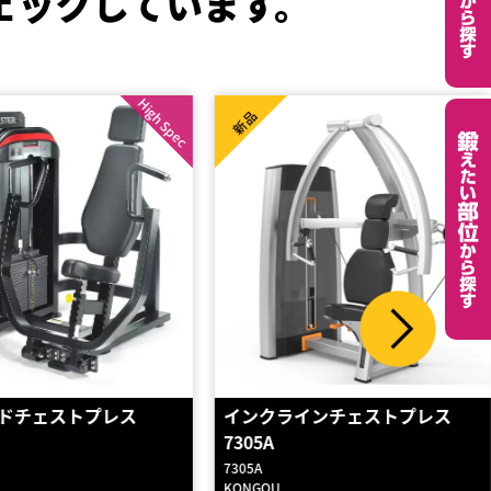
ェックしています。
High Spec
新品
インチェストプレス
ショルダープレス 【HOIST社
製】
RS-1501
HOIST