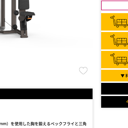
▼ 
5mm）を使用した胸を鍛えるペックフライと三角