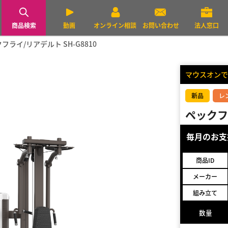
商品検索
動画
オンライン相談
お問い合わせ
法人窓口
フライ/リアデルト SH-G8810
マウスオンで
新品
レ
ペックフラ
毎月のお
商品ID
メーカー
組み立て
数量