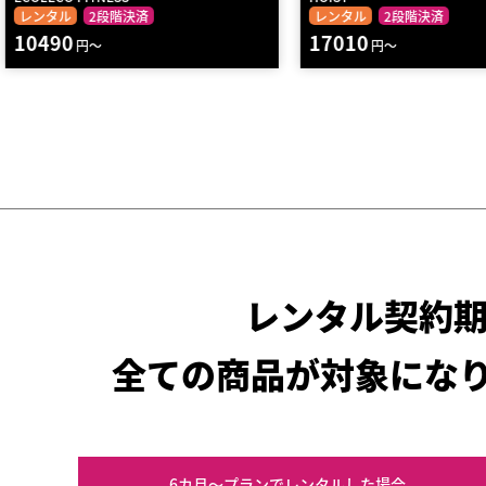
レンタル
2段階決済
レンタル
送料無料
2段
17010
9340
円～
円～
レンタル契約
全ての商品が対象にな
6カ月～プラン
でレンタルした場合