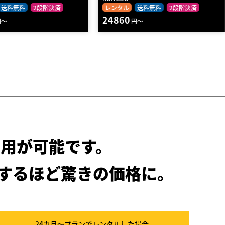
送料無料
2段階決済
レンタル
2段階決済
23610
円～
円～
用が可能です。
するほど驚きの価格に。
24カ月～プラン
でレンタルした場合