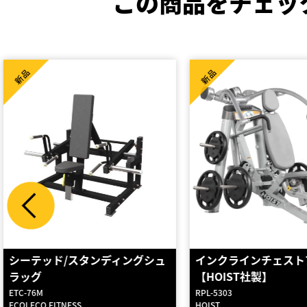
この商品をチェッ
High Spec
新品
新品
インクラインチェストプレス
ラテラルレイズ(200ポ
【HOIST社製】
RPL-5303
SIT-9524-200
HOIST
impulse