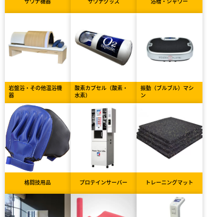
サウナ機器
サウナグッズ
浴槽・シャワー
岩盤浴・その他温浴機
酸素カプセル（酸素・
振動（ブルブル）マシ
器
水素）
ン
格闘技用品
プロテインサーバー
トレーニングマット