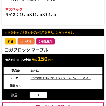
▼スペック
サイズ：23cm×15cm×7.6cm
タグをタップするとタグの説明を見ることができます。
新品
レンタル
2段階決済
ヨガブロック マーブル
150
毎月のお支払い金額
月額
円～
商品ID
28461
メーカー
BYZOOM FITNESS（バイズームフィットネス）
組み立て
数量