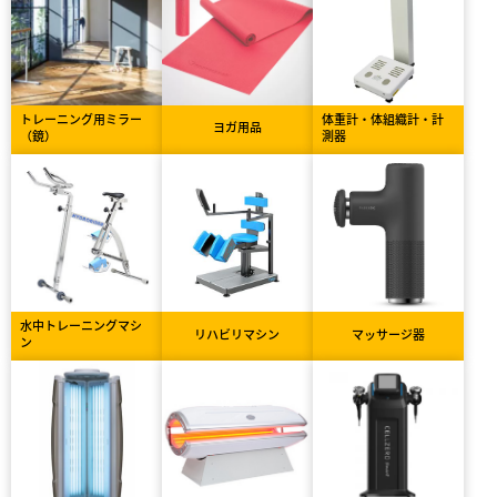
トレーニング用ミラー
体重計・体組織計・計
ヨガ用品
（鏡）
測器
水中トレーニングマシ
リハビリマシン
マッサージ器
ン