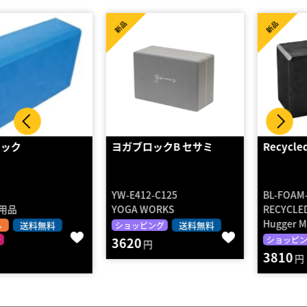
新品
新品
ヨガブロックB セサミ
Recycled Foam Block 4”
YW-E412-C125
BL-FOAM-4-
YOGA WORKS
RECYCLED_BLACK
Hugger Mugger Japan
送料無料
ショッピング
送料無料
3620
ショッピング
円
3810
円