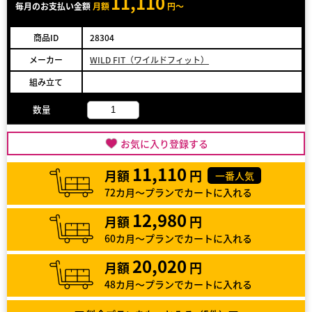
11,110
毎月のお支払い金額
月額
円～
商品ID
28304
メーカー
WILD FIT（ワイルドフィット）
組み立て
数量
お気に入り登録する
11,110
月額
円
一番人気
72カ月～プランでカートに入れる
12,980
月額
円
60カ月～プランでカートに入れる
20,020
月額
円
48カ月～プランでカートに入れる