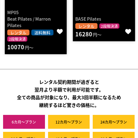
MP05
Beat Pilates / Marron
BASE Pilates
Pilates
レンタル
2段階決済
レンタル
送料無料
16280
円～
2段階決済
10070
円～
レンタル契約期間が過ぎると
翌月より半額で利用が可能です。
全ての商品が対象になり、最大3回半額になるため
継続するほど驚きの価格に。
6カ月～プラン
12カ月～プラン
24カ月～プラン