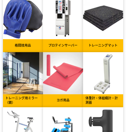
格闘技用品
プロテインサーバー
トレーニングマット
トレーニング用ミラー
体重計・体組織計・計
ヨガ用品
（鏡）
測器