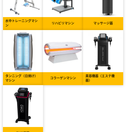
水中トレーニングマシ
リハビリマシン
マッサージ器
ン
タンニング（日焼け）
美容機器（エステ機
コラーゲンマシン
マシン
器）