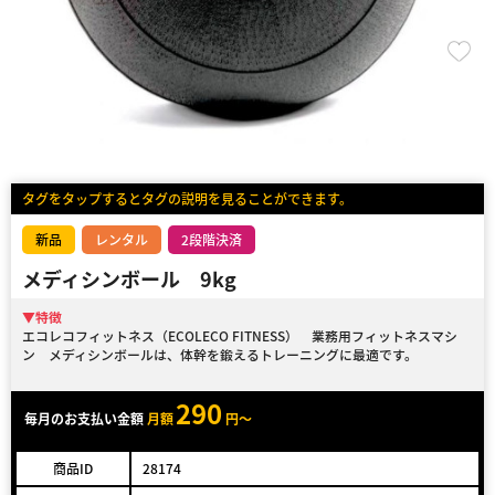
タグをタップするとタグの説明を見ることができます。
新品
レンタル
2段階決済
メディシンボール 9kg
▼特徴
エコレコフィットネス（ECOLECO FITNESS） 業務用フィットネスマシ
ン メディシンボールは、体幹を鍛えるトレーニングに最適です。
290
毎月のお支払い金額
月額
円～
商品ID
28174