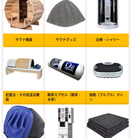
サウナ機器
サウナグッズ
浴槽・シャワー
岩盤浴・その他温浴機
酸素カプセル（酸素・
振動（ブルブル）マシ
器
水素）
ン