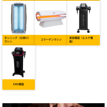
タンニング（日焼け）
美容機器（エステ機
コラーゲンマシン
マシン
器）
EMS機器