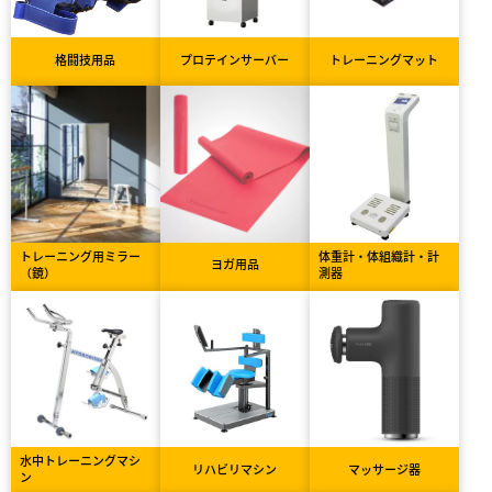
格闘技用品
プロテインサーバー
トレーニングマット
トレーニング用ミラー
体重計・体組織計・計
ヨガ用品
（鏡）
測器
水中トレーニングマシ
リハビリマシン
マッサージ器
ン