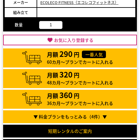
メーカー
ECOLECO FITNESS（エコレコフィットネス）
組み立て
数量
お気に入り登録する
290
月額
円
一番人気
60カ月～プランでカートに入れる
320
月額
円
48カ月～プランでカートに入れる
360
月額
円
36カ月～プランでカートに入れる
▼ 料金プランをもっとみる（
4
件）▼
短期レンタルのご案内