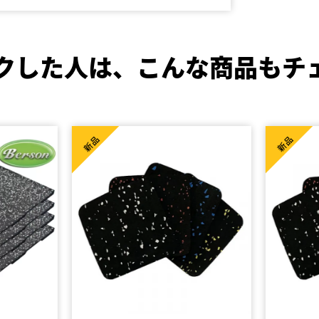
クした人は、
こんな商品もチ
新品
新品