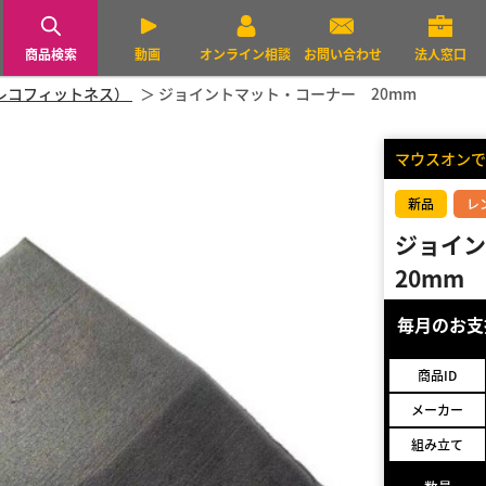
商品検索
動画
オンライン相談
お問い合わせ
法人窓口
（エコレコフィットネス）
ジョイントマット・コーナー 20mm
マウスオンで
新品
レ
ジョイ
20mm
毎月のお
商品ID
メーカー
組み立て