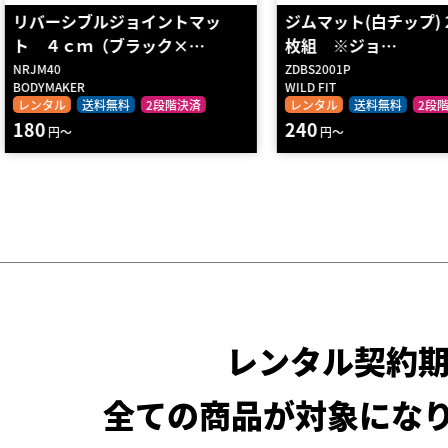
ジムマット(白チップ) 2cm厚 4
トレーニング・ジムマ
枚組 ※ジョ…
㎜ 100×100…
ZDBS2001P
187205
WILD FIT
ECOLECO FITNESS
レンタル
送料無料
2段階決済
レンタル
2段階決済
240
430
円～
円～
レンタル契約
全ての商品が対象にな