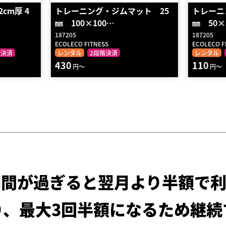
ット 25
トレーニング・ジムマット 25
ジョイ
㎜ 50×50㎝
硬質タイ
187205
TT011
ECOLECO FITNESS
BODYMAKE
レンタル
2段階決済
レンタル
110
40
円～
円～
期間が過ぎると
翌月より半額で利
り、最大3回半額になるため
継続