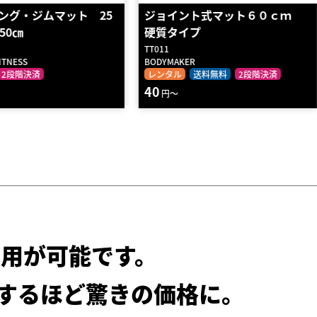
ント式マット６０ｃｍ
ジョイントマット（黒、ピン
プ
ク、青、黄、緑から選べ…
R
WILD FIT
送料無料
2段階決済
レンタル
送料無料
2段階決済
80
円～
用が可能です。
するほど驚きの価格に。