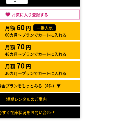
お気に入り登録する
60
月額
円
一番人気
60カ月～プランでカートに入れる
70
月額
円
48カ月～プランでカートに入れる
70
月額
円
36カ月～プランでカートに入れる
料金プランをもっとみる（
4
件）▼
短期レンタルのご案内
今すぐ在庫状況をお問い合わせ