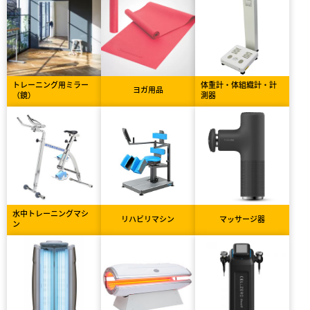
トレーニング用ミラー
体重計・体組織計・計
ヨガ用品
（鏡）
測器
水中トレーニングマシ
リハビリマシン
マッサージ器
ン