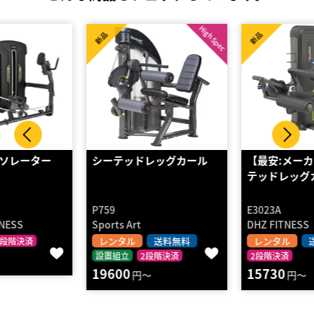
High Spec
新品
新品
シーテッドレッグカール
【最安:メーカー直送】シー
テッドレッグカール 1…
P759
E3023A
Sports Art
DHZ FITNESS
レンタル
送料無料
レンタル
送料無料
設置組立
2段階決済
2段階決済
19600
15730
円～
円～