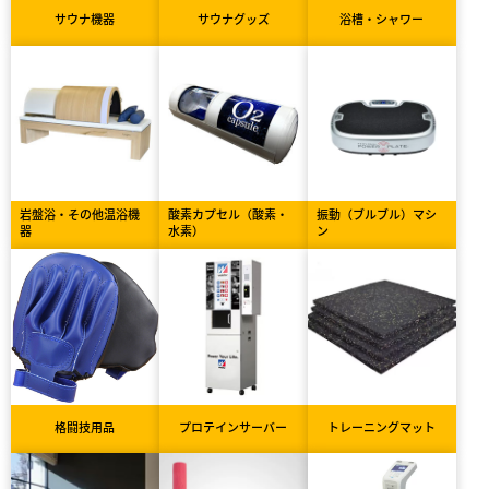
サウナ機器
サウナグッズ
浴槽・シャワー
岩盤浴・その他温浴機
酸素カプセル（酸素・
振動（ブルブル）マシ
器
水素）
ン
格闘技用品
プロテインサーバー
トレーニングマット