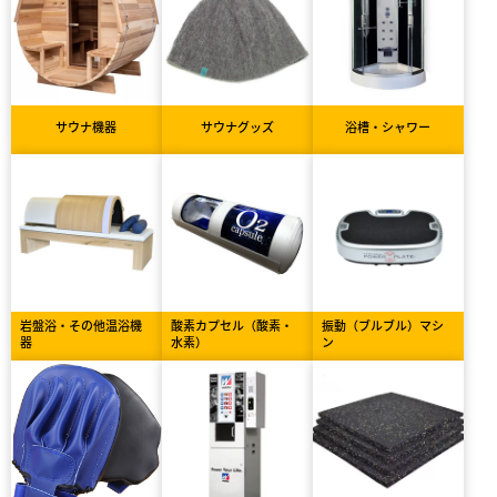
サウナ機器
サウナグッズ
浴槽・シャワー
岩盤浴・その他温浴機
酸素カプセル（酸素・
振動（ブルブル）マシ
器
水素）
ン