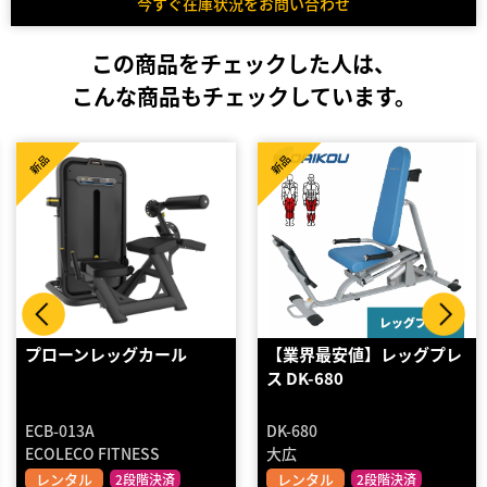
今すぐ在庫状況をお問い合わせ
この商品をチェックした人は、
こんな商品もチェックしています。
High Spec
新品
新品
【業界最安値】レッグプレ
レッグカール【HOIST社
ス DK-680
製】
DK-680
CL-3402
大広
HOIST
レンタル
レンタル
2段階決済
設置組立