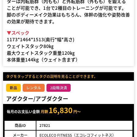
ターは内転筋群（内もも）と外転筋群（外もも）を鍛える
ことが可能でき、1台で2種目のトレーニングが可能です。
脚のボディーメイク効果はもちろん、体幹の強化や姿勢改善
の効果が期待できます。
▼スペック
1173*1464*1513(奥行*幅*高さ)
ウェイトスタック80㎏
最大ウェイトスタック重量120㎏
本体重量144kg（ウェイト含まず）
タグをタップするとタグの説明を見ることができます。
新品
レンタル
2段階決済
アダクター/アブダクター
16,830
毎月のお支払い金額
月額
円～
商品ID
27821
メーカー
ECOLECO FITNESS（エコレコフィットネス）