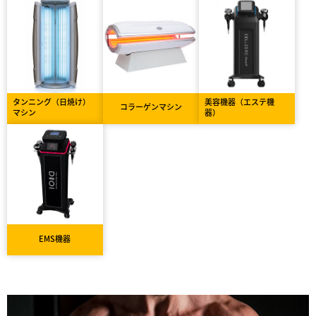
タンニング（日焼け）
美容機器（エステ機
コラーゲンマシン
マシン
器）
EMS機器