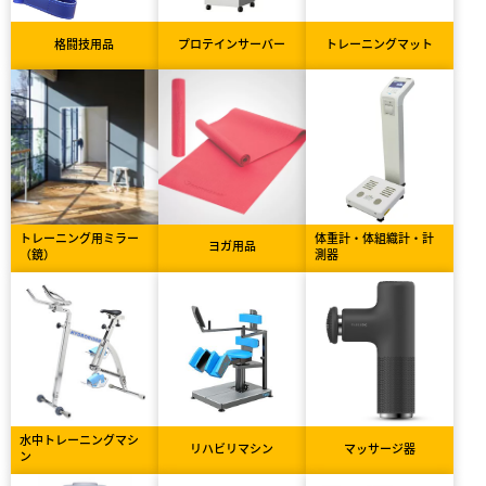
格闘技用品
プロテインサーバー
トレーニングマット
トレーニング用ミラー
体重計・体組織計・計
ヨガ用品
（鏡）
測器
水中トレーニングマシ
リハビリマシン
マッサージ器
ン