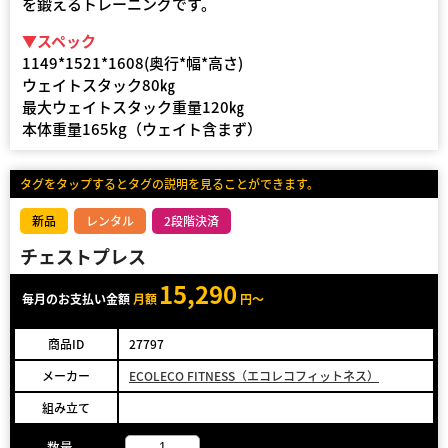
を鍛えるトレーニングです。
▼スペック
1149*1521*1608(奥行*幅*高さ)
ウェイトスタック80㎏
最大ウェイトスタック重量120㎏
本体重量165kg（ウェイト含まず）
タグをタップするとタグの説明を見ることができます。
新品
レンタル
2段階決済
チェストプレス
15,290
毎月のお支払い金額
月額
円～
商品ID
27797
メーカー
ECOLECO FITNESS（エコレコフィットネス）
組み立て
数量