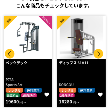
こんな商品もチェックしています。
High Spec
新品
新品
ペックデック
ディップス 61A11
P733
Sports Art
KONGOU
レンタル
送料無料
レンタル
送料無料
設置組立
2段階決済
2段階決済
19600
16280
円～
円～