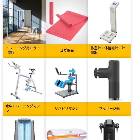
トレーニング用ミラー
体重計・体組織計・計
ヨガ用品
（鏡）
測器
水中トレーニングマシ
リハビリマシン
マッサージ器
ン