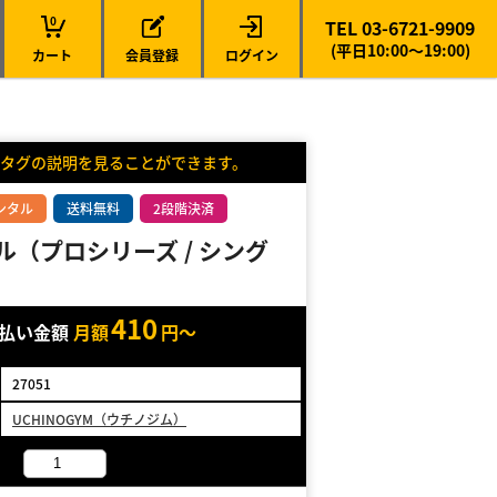
0
TEL 03-6721-9909
(平日10:00～19:00)
カート
会員登録
ログイン
タグの説明を見ることができます。
ンタル
送料無料
2段階決済
ル（プロシリーズ / シング
410
支払い金額
月額
円～
27051
UCHINOGYM（ウチノジム）