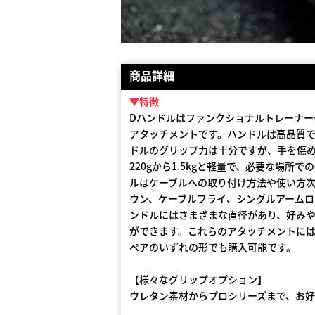
商品詳細
▼特徴
Dハンドルはファンクショナルトレーナー
アタッチメントです。ハンドルは高品質
ドルのグリップ力は十分ですが、手を傷
220gから1.5kgと軽量で、必要な場
ルはケーブルへの取り付け方法や使い方次
ウン、ケーブルフライ、シングルアームロ
ンドルにはさまざまな直径があり、好み
ができます。これらのアタッチメントには
ペアのいずれの形でも購入可能です。
【様々なグリップオプション】
ウレタン素材からプロシリーズまで、お