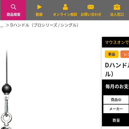
商品検索
動画
オンライン相談
お問い合わせ
法人窓口
）
Dハンドル（プロシリーズ / シングル）
マウスオンで
新品
レ
Dハンド
ル）
毎月のお
商品ID
メーカー
数量