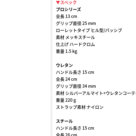
▼スペック
プロシリーズ
全長 13 cm
グリップ直径 25 mm
ローレットタイプ ヒル型/パッシブ
素材 メッキスチール
仕上げ ハードクロム
重量 1.5 kg
ウレタン
ハンドル長さ 15 cm
全長 24 cm
グリップ直径 34 mm
素材 シルバーアルマイト+ウレタンコーテ
重量 220 g
ストラップ素材 ナイロン
スチール
ハンドル長さ 15 cm
全長 26 cm