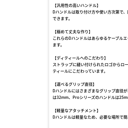
【汎用性の高いハンドル】
Dハンドルは取り付け方や使い方次第で、
できます。
【極めて丈夫な作り】
これらのDハンドルはあらゆるケーブルエ
ます。
【ディティールへのこだわり】
ストラップに縫い付けられたロゴからロ
ティールにこだわっています。
【選べるグリップ直径】
Dハンドルにはさまざまなグリップ直径が
は32mm、Proシリーズのハンドルは25
【軽量なアタッチメント】
Dハンドルは軽量なため、必要な場所で簡