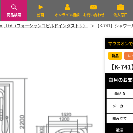
商品検索
動画
オンライン相談
お問い合わせ
法人窓口
ustry co., Ltd（フォーシャンコビルドインダストリ）
【K-741】シャワ
マウスオンで
新品
レ
【K-7
毎月のお
商品ID
メーカー
組み立て
数量