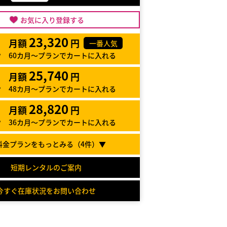
お気に入り登録する
23,320
月額
円
一番人気
60カ月～プランでカートに入れる
25,740
月額
円
48カ月～プランでカートに入れる
28,820
月額
円
36カ月～プランでカートに入れる
料金プランをもっとみる（
4
件）▼
短期レンタルのご案内
今すぐ在庫状況をお問い合わせ