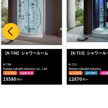
【K-713】シャワールーム
アウトドアシャワー 
K-713
foshan cobuild industry
Tarantik＆Egger
レンタル
送料無料
2段階決済
レンタル
送料無料
2段
12870
10220
円～
円～