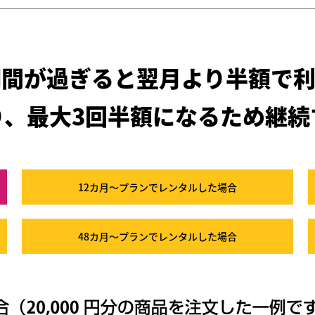
期間が過ぎると
翌月より半額で利
り、最大3回半額になるため
継続
12カ月～プラン
でレンタルした場合
48カ月～プラン
でレンタルした場合