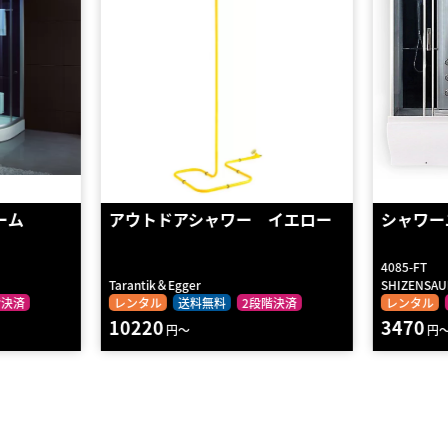
イエロー
シャワーユニット 4085-FT
【K-70
4085-FT
K-707
SHIZENSAUNA
foshan cobu
階決済
レンタル
2段階決済
レンタル
3470
17160
円～