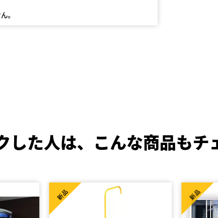
せん。
クした人は、
こんな商品もチ
新品
新品