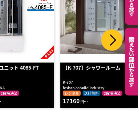
7】シャワールーム
【K-737】シャワールーム
K-737
ild industry
foshan cobuild industry co., Ltd
送料無料
2段階決済
レンタル
2段階決済
17490
円～
円～