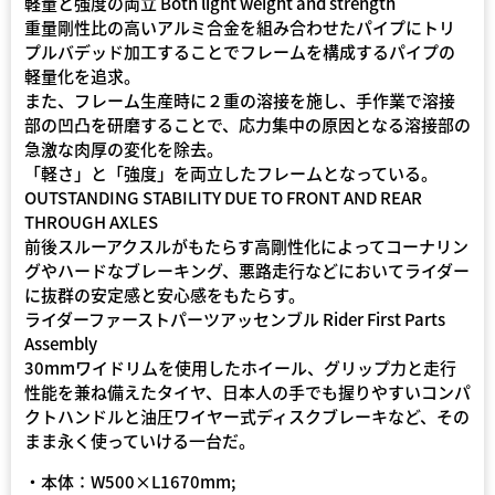
軽量と強度の両立 Both light weight and strength
重量剛性比の高いアルミ合金を組み合わせたパイプにトリ
プルバデッド加工することでフレームを構成するパイプの
軽量化を追求。
また、フレーム生産時に２重の溶接を施し、手作業で溶接
部の凹凸を研磨することで、応力集中の原因となる溶接部の
急激な肉厚の変化を除去。
「軽さ」と「強度」を両立したフレームとなっている。
OUTSTANDING STABILITY DUE TO FRONT AND REAR
THROUGH AXLES
前後スルーアクスルがもたらす高剛性化によってコーナリン
グやハードなブレーキング、悪路走行などにおいてライダー
に抜群の安定感と安心感をもたらす。
ライダーファーストパーツアッセンブル Rider First Parts
Assembly
30mmワイドリムを使用したホイール、グリップ力と走行
性能を兼ね備えたタイヤ、日本人の手でも握りやすいコンパ
クトハンドルと油圧ワイヤー式ディスクブレーキなど、その
まま永く使っていける一台だ。
・本体：W500×L1670mm;