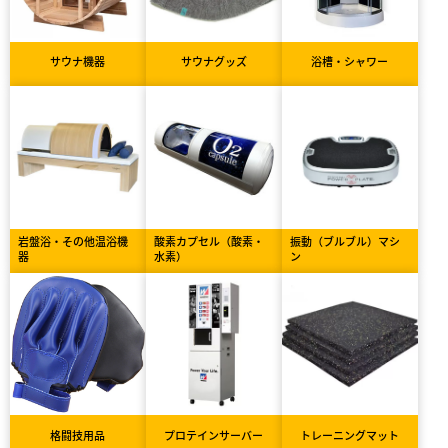
サウナ機器
サウナグッズ
浴槽・シャワー
岩盤浴・その他温浴機
酸素カプセル（酸素・
振動（ブルブル）マシ
器
水素）
ン
格闘技用品
プロテインサーバー
トレーニングマット