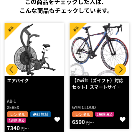
この商品をチェックした人は、
こんな商品もチェックしています。
新品
新品
エアバイク
【Zwift（ズイフト）対応
セット】スマートサイ…
AB-1
XEBEX
GYM CLOUD
レンタル
送料無料
レンタル
2段階決済
2段階決済
6590
円～
7340
円～