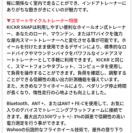
候に関係なく室内で走ることができ、インドアトレーナーに
ありがちな飽きがきにくいのが魅力です。
▼スマートサイクルトレーナー特徴
KICKR SNAPは利用しやすい便利なホイールオン式トレーナ
ー、あなたのロード、マウンテン、またはTTバイクを強力
な屋内スマートトレーナーへと変化させる事が可能です。ホ
イールを付けたまま使用できるデザインにより、標準的なロ
ードバイクやマウンテンバイクをパワフルなインドアスマ
ートトレーナーとして手軽に利用できます。 KICKR と同じ
く、スマートフォンやタブレット、コンピュータを使用し
て負荷を操作することができます。負荷を確認し、調整する
ことができる信頼性の高い出力計測機能を備えています。
また、大きめなフライホイールにより、ペダリング停止時間
が長くなり、惰性走行の心地よさも向上しました。
Bluetooth、ANT +、またはANT + FE-Cを使用して、お気に
入りのデバイスでトレーニングプラットフォームに接続で
きます。最大出力1500ワット +/- 3%の誤差で信頼性の高い
電力測定を行う事ができます。
Wahooの伝説的なフライホイール技術で、屋外の登り下り