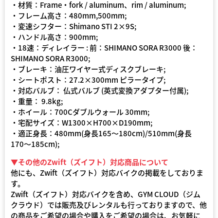
・材質：Frame・fork / aluminum、rim / aluminum;
・フレーム高さ：480mm,500mm;
・変速シフター：Shimano STI 2×9S;
・ハンドル高さ：900mm;
・18速：ディレイラー : 前：SHIMANO SORA R3000 後：
SHIMANO SORA R3000;
・ブレーキ：油圧ワイヤー式ディスクブレーキ;
・シートポスト：27.2×300mm ピラータイプ;
・対応バルブ： 仏式バルブ (英式変換アダプター付属);
・重量： 9.8kg;
・ホイール：700Cダブルウォール 30mm;
・宅配サイズ：W1300×H700×D190mm;
・適正身長：480mm(身長165〜180cm)/510mm(身長
170〜185cm);
▼その他のZwift（ズイフト）対応商品について
他にも、Zwift（ズイフト）対応バイクの掲載をしておりま
す。
Zwift（ズイフト）対応バイクを含め、GYM CLOUD（ジム
クラウド）では販売及びレンタルも行っておりますので、他
の商品をご希望の場合や購入をご希望の場合は、お気軽に