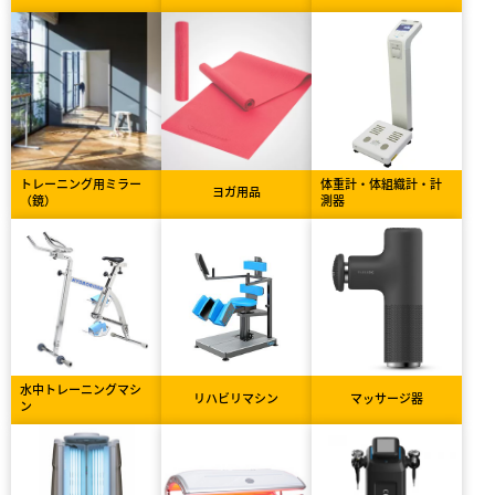
トレーニング用ミラー
体重計・体組織計・計
ヨガ用品
（鏡）
測器
水中トレーニングマシ
リハビリマシン
マッサージ器
ン