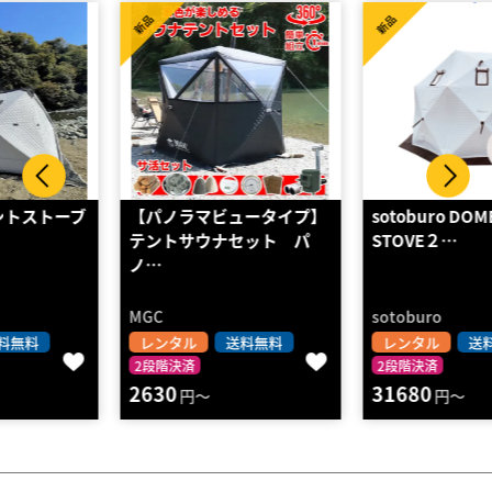
新品
新品
【パノラマビュータイプ】
sotoburo DOME12 &
テントサウナセット パ
STOVE２…
ノ…
MGC
sotoburo
レンタル
送料無料
レンタル
送料無料
2段階決済
2段階決済
2630
31680
円～
円～