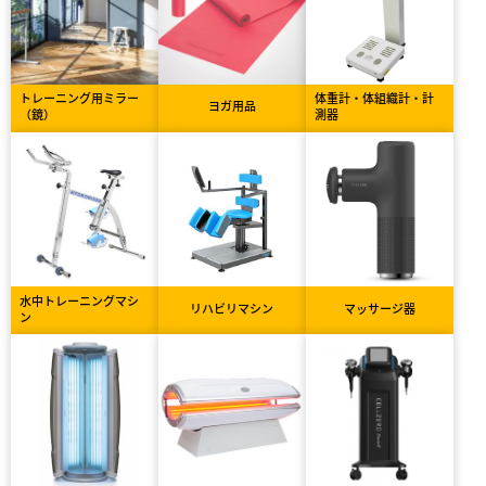
トレーニング用ミラー
体重計・体組織計・計
ヨガ用品
（鏡）
測器
水中トレーニングマシ
リハビリマシン
マッサージ器
ン