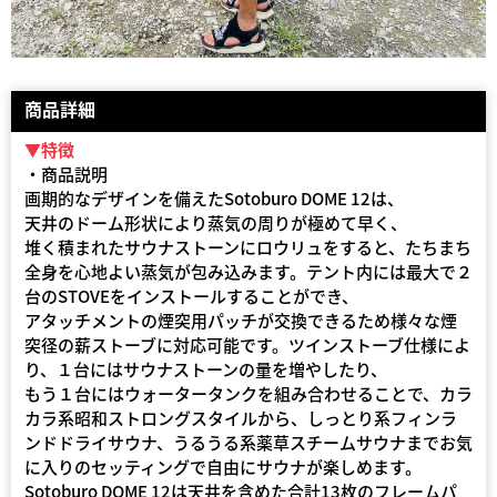
商品詳細
▼特徴
・商品説明
画期的なデザインを備えたSotoburo DOME 12は、
天井のドーム形状により蒸気の周りが極めて早く、
堆く積まれたサウナストーンにロウリュをすると、たちまち
全身を心地よい蒸気が包み込みます。テント内には最大で２
台のSTOVEをインストールすることができ、
アタッチメントの煙突用パッチが交換できるため様々な煙
突径の薪ストーブに対応可能です。ツインストーブ仕様によ
り、１台にはサウナストーンの量を増やしたり、
もう１台にはウォータータンクを組み合わせることで、カラ
カラ系昭和ストロングスタイルから、しっとり系フィンラ
ンドドライサウナ、うるうる系薬草スチームサウナまでお気
に入りのセッティングで自由にサウナが楽しめます。
Sotoburo DOME 12は天井を含めた合計13枚のフレームパ