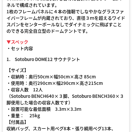
ネルで構成されています。
1枚のフレームパネルに４本の強靭でしなやかなグラスファ
イバーフレームが内蔵されており、直径３ｍを超えるワイド
スパンをセンターポールなしでダイナミックに飛ばすこと
のできる完全自立型のドームテントです。
▼スペック
・セット内容
1. Sotoburo DOME12 サウナテント
【サイズ】
・収納時：奥行50cm×幅50cm×高さ 85cm
・使用時：奥行290cm×幅290cm×高さ215cm
・収容人数 12人
（Sotoburo BENCH640×３脚、Sotoburo BENCH360×３
脚使用した場合の収容人数です）
・設置可能な最低面積 3.3ｍ×3.3ｍ
・重量： 25kg
【付属品】
収納バッグ、スカート用ペグ8本・張り綱用ペグ13本、