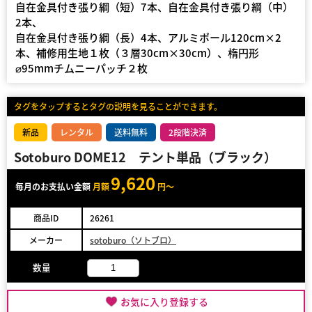
自在金具付き張り綱（短）7本、自在金具付き張り綱（中）
2本、
自在金具付き張り綱（長）4本、アルミポール120cm×2
本、補修用生地１枚（３層30cm×30cm）、楕円形
⌀95mmチムニーパッチ２枚
タグをタップするとタグの説明を見ることができます。
新品
レンタル
送料無料
2段階決済
Sotoburo DOME12 テント単品（ブラック）
9,620
毎月のお支払い金額
月額
円～
商品ID
26261
メーカー
sotoburo（ソトブロ）
数量
お気に入り登録する