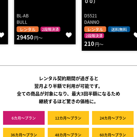
００）
BL-AB
D5521
BULL
DANNO
レンタル
レンタル
送料無料
2段階決済
29450
2段階決済
円～
210
円～
レンタル契約期間が過ぎると
翌月より半額で利用が可能です。
全ての商品が対象になり、最大3回半額になるため
継続するほど驚きの価格に。
6カ月～プラン
12カ月～プラン
24カ月～プラン
36カ月～プラン
48カ月～プラン
60カ月～プラン