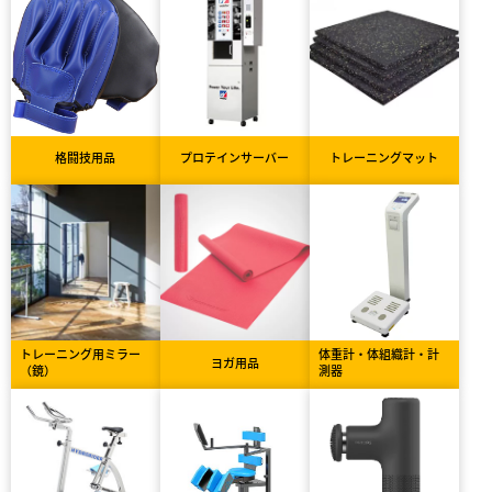
格闘技用品
プロテインサーバー
トレーニングマット
トレーニング用ミラー
体重計・体組織計・計
ヨガ用品
（鏡）
測器