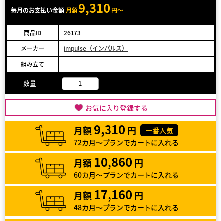
9,310
毎月のお支払い金額
月額
円～
商品ID
26173
メーカー
impulse（インパルス）
組み立て
数量
お気に入り登録する
9,310
月額
円
一番人気
72カ月～プランでカートに入れる
10,860
月額
円
60カ月～プランでカートに入れる
17,160
月額
円
48カ月～プランでカートに入れる