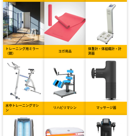
トレーニング用ミラー
体重計・体組織計・計
ヨガ用品
（鏡）
測器
水中トレーニングマシ
リハビリマシン
マッサージ器
ン