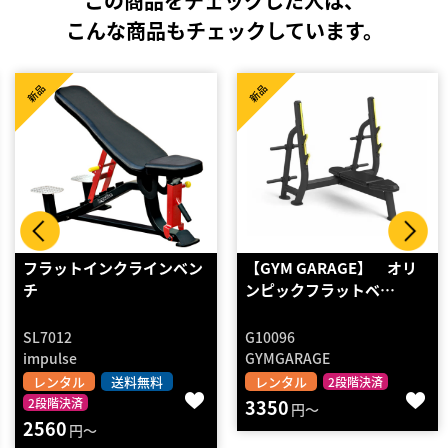
この商品をチェックした人は、
こんな商品もチェックしています。
新品
新品
フラットインクラインベン
【GYM GARAGE】 オリ
チ
ンピックフラットベ…
SL7012
G10096
impulse
GYMGARAGE
レンタル
送料無料
レンタル
2段階決済
2段階決済
3350
円～
2560
円～