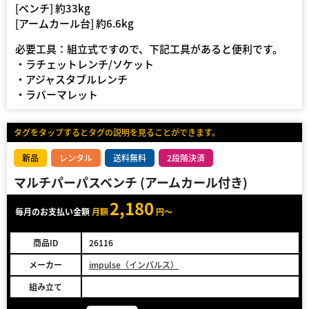
[ベンチ] 約33kg
[アームカール台] 約6.6kg
必要工具：組立式ですので、下記工具があると便利です。
・ラチェットレンチ/ソケット
・アジャスタブルレンチ
・ラバーマレット
タグをタップするとタグの説明を見ることができます。
新品
レンタル
送料無料
2段階決済
マルチパーパスベンチ (アームカール付き)
2,180
毎月のお支払い金額
月額
円～
商品ID
26116
メーカー
impulse（インパルス）
組み立て