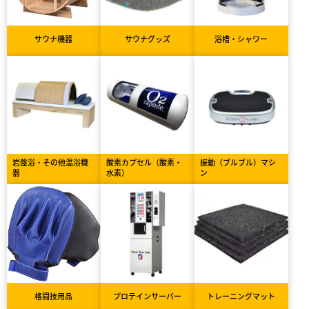
サウナ機器
サウナグッズ
浴槽・シャワー
岩盤浴・その他温浴機
酸素カプセル（酸素・
振動（ブルブル）マシ
器
水素）
ン
格闘技用品
プロテインサーバー
トレーニングマット