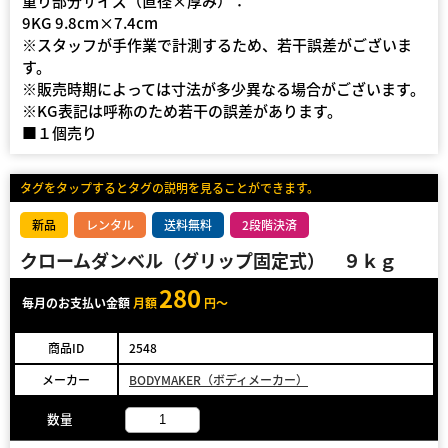
重り部分サイズ（直径×厚み）：
9KG 9.8cm×7.4cm
※スタッフが手作業で計測するため、若干誤差がございま
す。
※販売時期によっては寸法が多少異なる場合がございます。
※KG表記は呼称のため若干の誤差があります。
■１個売り
タグをタップするとタグの説明を見ることができます。
新品
レンタル
送料無料
2段階決済
クロームダンベル（グリップ固定式） ９ｋｇ
280
毎月のお支払い金額
月額
円～
商品ID
2548
メーカー
BODYMAKER（ボディメーカー）
数量