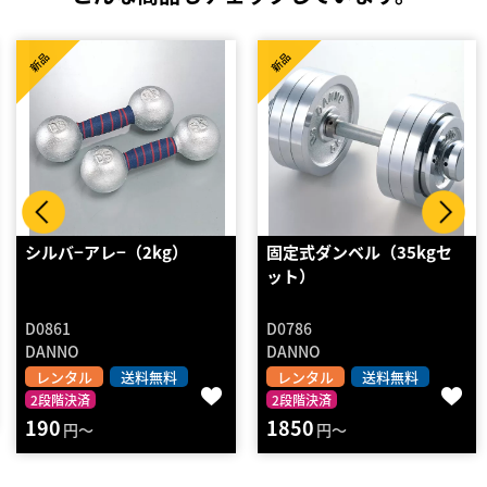
新品
新品
固定式ダンベル（35kgセ
ラバーヘックスダンベル
ット）
97.5kg
D0786
DKFT-03
DANNO
DELTA FITNESS JAPAN
レンタル
送料無料
レンタル
送料無料
2段階決済
2段階決済
1850
2080
円～
円～