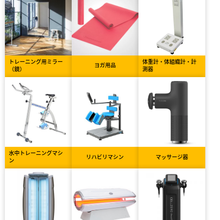
トレーニング用ミラー
体重計・体組織計・計
ヨガ用品
（鏡）
測器
水中トレーニングマシ
リハビリマシン
マッサージ器
ン