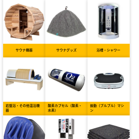
サウナ機器
サウナグッズ
浴槽・シャワー
岩盤浴・その他温浴機
酸素カプセル（酸素・
振動（ブルブル）マシ
器
水素）
ン