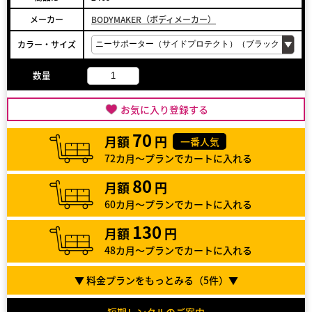
メーカー
BODYMAKER（ボディメーカー）
カラー・サイズ
数量
お気に入り登録する
70
月額
円
一番人気
72カ月～プランでカートに入れる
80
月額
円
60カ月～プランでカートに入れる
130
月額
円
48カ月～プランでカートに入れる
▼ 料金プランをもっとみる（
5
件）▼
短期レンタルのご案内