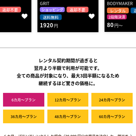
GRIT
BODYMAKER
返却不要
ショッピング
レンタル
送料無料
送料無料
2段階決済
80
1920
円～
円
レンタル契約期間が過ぎると
翌月より半額で利用が可能です。
全ての商品が対象になり、最大3回半額になるため
継続するほど驚きの価格に。
6カ月～プラン
12カ月～プラン
24カ月～プラン
36カ月～プラン
48カ月～プラン
60カ月～プラン