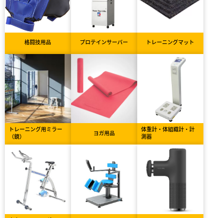
格闘技用品
プロテインサーバー
トレーニングマット
トレーニング用ミラー
体重計・体組織計・計
ヨガ用品
（鏡）
測器