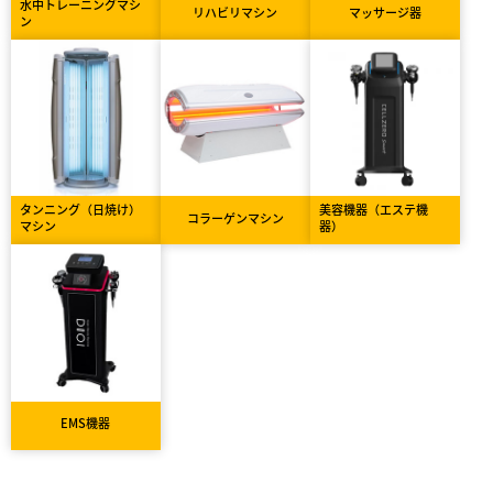
水中トレーニングマシ
リハビリマシン
マッサージ器
ン
タンニング（日焼け）
美容機器（エステ機
コラーゲンマシン
マシン
器）
EMS機器