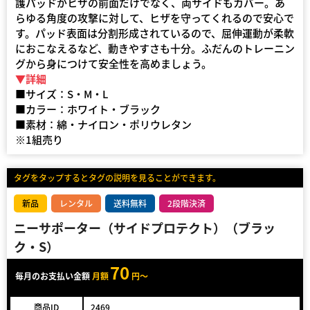
護パッドがヒザの前面だけでなく、両サイドもカバー。あ
らゆる角度の攻撃に対して、ヒザを守ってくれるので安心で
す。パッド表面は分割形成されているので、屈伸運動が柔軟
におこなえるなど、動きやすさも十分。ふだんのトレーニン
グから身につけて安全性を高めましょう。
▼詳細
■サイズ：S・M・L
■カラー：ホワイト・ブラック
■素材：綿・ナイロン・ポリウレタン
※1組売り
タグをタップするとタグの説明を見ることができます。
新品
レンタル
送料無料
2段階決済
ニーサポーター（サイドプロテクト）（ブラッ
ク・S）
70
毎月のお支払い金額
月額
円～
商品ID
2469