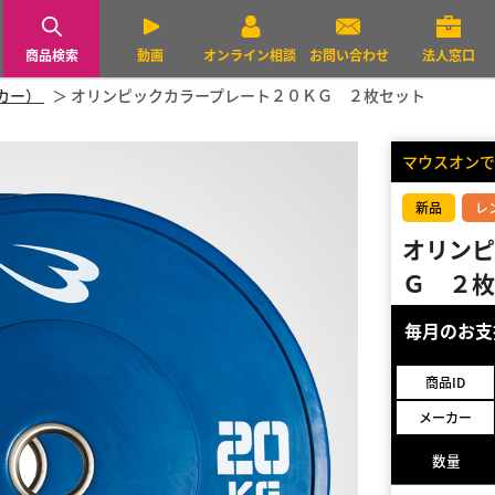
商品検索
動画
オンライン相談
お問い合わせ
法人窓口
ーカー）
オリンピックカラープレート２０ＫＧ ２枚セット
マウスオンで
新品
レ
オリンピ
Ｇ ２枚
毎月のお
商品ID
メーカー
数量