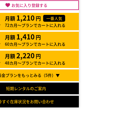
お気に入り登録する
1,210
月額
円
一番人気
72カ月～プランでカートに入れる
1,410
月額
円
60カ月～プランでカートに入れる
2,220
月額
円
48カ月～プランでカートに入れる
料金プランをもっとみる（
5
件）▼
短期レンタルのご案内
今すぐ在庫状況をお問い合わせ