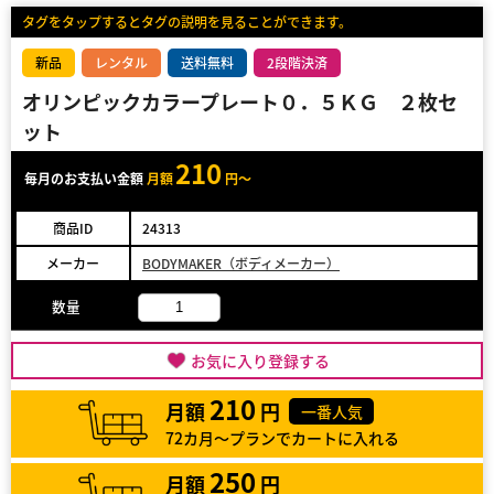
タグをタップするとタグの説明を見ることができます。
新品
レンタル
送料無料
2段階決済
オリンピックカラープレート０．５ＫＧ ２枚セ
ット
210
毎月のお支払い金額
月額
円～
商品ID
24313
メーカー
BODYMAKER（ボディメーカー）
数量
お気に入り登録する
210
月額
円
一番人気
72カ月～プランでカートに入れる
250
月額
円