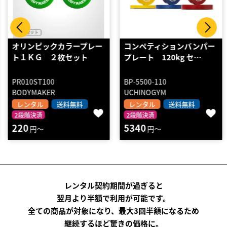
オリンピックカラープレー
コンペティションバンパー
ト１ＫＧ ２枚セット
プレート 120kg セ…
PR010ST100
BP-5500-110
BODYMAKER
UCHINOGYM
レンタル
送料無料
レンタル
送料無料
2段階決済
2段階決済
220
5340
円～
円～
レンタル契約期間が過ぎると
翌月より半額で利用が可能です。
全ての商品が対象になり、最大3回半額になるため
継続するほど驚きの価格に。