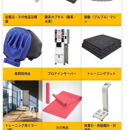
岩盤浴・その他温浴機
酸素カプセル（酸素・
振動（ブルブル）マシ
器
水素）
ン
格闘技用品
プロテインサーバー
トレーニングマット
トレーニング用ミラー
体重計・体組織計・計
ヨガ用品
（鏡）
測器