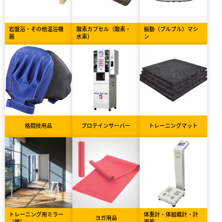
岩盤浴・その他温浴機
酸素カプセル（酸素・
振動（ブルブル）マシ
器
水素）
ン
格闘技用品
プロテインサーバー
トレーニングマット
トレーニング用ミラー
体重計・体組織計・計
ヨガ用品
（鏡）
測器