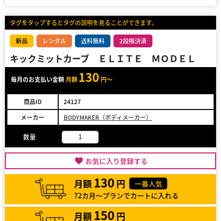
タグをタップするとタグの説明を見ることができます。
新品
レンタル
送料無料
2段階決済
キックミットカーブ ＥＬＩＴＥ ＭＯＤＥＬ
130
毎月のお支払い金額
月額
円～
商品ID
24127
メーカー
BODYMAKER（ボディメーカー）
数量
お気に入り登録する
130
月額
円
一番人気
72カ月～プランでカートに入れる
150
月額
円