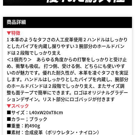
商品詳細
▼特徴
1 本革のようなタフさの人工皮革使用 2 ハンドルはしっかり
としたパイプを内蔵し握りやすい 3 腕部分のホールドバン
ドは２段階でしっかり支え
＜1個売り＞ あらゆる角度からの打撃をしっかりと受け止
め、衝撃も吸収。 打つ側、受ける側、どちらにも使いやす
いのが魅力です。優れた耐久性が、本革を凌ぐタフさを実証
します。ハンドルはしっかりとしたパイプを内蔵し、腕部分
のホールドバンドは２段階でしっかり支え、またサイズ調
整も面テープで簡単にできます。ロゴはオリジナルグラデー
ションデザイン。リスト部分にロゴバッジが付きます
▼スペック
■サイズ：L40xW20xT8cm
■カラー；ブラック
■重量：約490g
■素材：合成皮革（ポリウレタン・ナイロン）