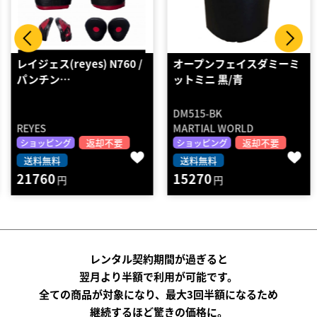
レイジェス(reyes) N760 /
オープンフェイスダミーミ
パンチン…
ットミニ 黒/青
DM515-BK
REYES
MARTIAL WORLD
返却不要
返却不要
ショッピング
ショッピング
送料無料
送料無料
21760
15270
円
円
レンタル契約期間が過ぎると
翌月より半額で利用が可能です。
全ての商品が対象になり、最大3回半額になるため
継続するほど驚きの価格に。