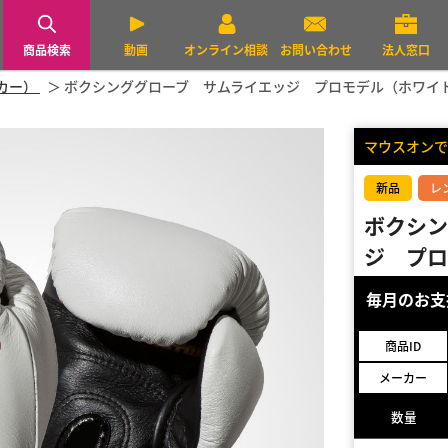
商品検索
動画
オンライン相談
お問い合わせ
法人窓口
ーカー）
ボクシンググローブ サムライエッジ プロモデル（ホワイト
マウスオンで
新品
レ
ボクシン
ジ プロ
毎月のお
商品ID
メーカー
数量