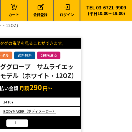
0
TEL 03-6721-9909
(平日10:00～19:00)
カート
会員登録
ログイン
・12OZ）
タグの説明を見ることができます。
ンタル
送料無料
2段階決済
ググローブ サムライエッ
モデル（ホワイト・12OZ）
290
支払い金額
月額
円～
24107
BODYMAKER（ボディメーカー）