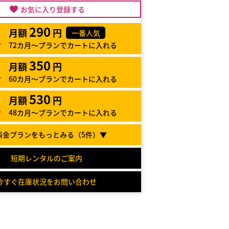
お気に入り登録する
290
月額
円
一番人気
72カ月～プランでカートに入れる
350
月額
円
60カ月～プランでカートに入れる
530
月額
円
48カ月～プランでカートに入れる
料金プランをもっとみる（
5
件）▼
短期レンタルのご案内
今すぐ在庫状況をお問い合わせ