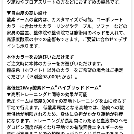
ツ施設やプロアスリートの方などにおすすめの製品です。
▼自由度の高い設計
酸素ドームの室内は、カスタマイズが可能。コーポレート
カラーに合わせたカラーリングやテーブル。ソファーなどの
家具の設置、整体院や整骨院では施術用のベッドを入れて、
高濃度酸素の中での施術もできます。ご要望に合わせてデザ
インも承ります。
本体カラーをお選びいただけます
ご注文時に本体のカラーをお選びいただけます。
標準色（ホワイト）以外のカラーをご希望の場合はご指定
ください（※別途98,000円から）。
高低圧2Way酸素ドーム"ハイブリッド ドーム"
▼高所トレーニングと同等の効果が可能
低圧ドームは高度3,000mの高地トレーニングを山に登らず
平地で行えます。 低酸素環境となる高地では、筋肉への酸
素供給が制限されるため、身体に負担がかかり運動が強度
になります。トレーニングが長期間にわたると血液中のヘモ
グロビン濃度が高くなり平地での有酸素性エネルギーの生
産性が高まることで心拍数の上がりにくいパワーのある身