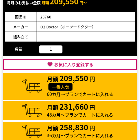
209,550
毎月のお支払い金額
月額
円～
商品ID
23760
メーカー
O2 Doctor（オーツードクター）
組み立て
数量
お気に入り登録する
209,550
月額
円
一番人気
60カ月～プランでカートに入れる
231,660
月額
円
48カ月～プランでカートに入れる
258,830
月額
円
36カ月～プランでカートに入れる