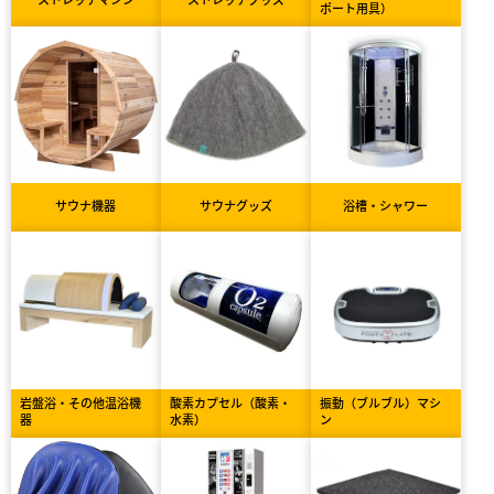
ポート用具）
サウナ機器
サウナグッズ
浴槽・シャワー
岩盤浴・その他温浴機
酸素カプセル（酸素・
振動（ブルブル）マシ
器
水素）
ン