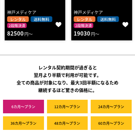
神戸メディケア
神戸メディケア
レンタル
送料無料
レンタル
送料無料
2段階決済
2段階決済
82500
19030
円～
円～
レンタル契約期間が過ぎると
翌月より半額で利用が可能です。
全ての商品が対象になり、最大3回半額になるため
継続するほど驚きの価格に。
6カ月～プラン
12カ月～プラン
24カ月～プラン
36カ月～プラン
48カ月～プラン
60カ月～プラン