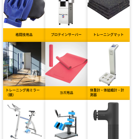
格闘技用品
プロテインサーバー
トレーニングマット
トレーニング用ミラー
体重計・体組織計・計
ヨガ用品
（鏡）
測器