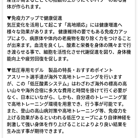
体が作られます。
▼免疫力アップで健康促進
気圧変化を活用して起こす「高地順応」には健康増進へ
様々な効果があります。 健康維持の要でもある免疫力アッ
プにより、病原体や体内の老廃物を取り除く力をつけること
が出来ます。血流を良くし、酸素と栄養を身体の隅々まで行
き渡らせる事で、細胞を活性化させ代謝促進を図り、身体機
能向上や疲労回復を促します。
▼低圧専用モデル 製品の特長・おすすめポイント
アスリート選手達が海外で高地トレーニングを行います
が、この「低圧酸素システム」はわざわざ海外の標高の高
い山々や海外合宿に多大な費用と時間を掛けて行く必要が
なく、日本にいながら、しかも、自分達のトレーニング室
で高地トレーニング環境を用意でき、行う事が可能です。
また、登山の高山病対策や高地トレーニング等、免疫力を
上げる効果があるといわれる低圧ウェーブにより自律神経を
刺激して強い身体を作り上げることによりより良い結果を
生み出す事が期待できます。