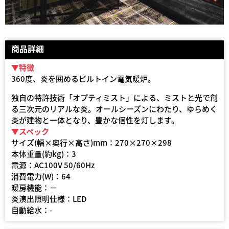
商品詳細
▼特徴
360度、炎を囲めるビルトイン電気暖炉。
独自の特許技術「オプティミスト」による、ミストと光で創
る三次元のリアルな炎。オールシーズンにわたり、ゆらめく
炎が建物と一体となり、豊かな個性を灯します。
▼スペック
サイズ(幅×奥行×高さ)mm：270×270×298
本体重量(約kg)：3
電源：AC100V 50/60Hz
消費電力(W)：64
暖房機能：－
炎演出照明仕様：LED
自動給水：-