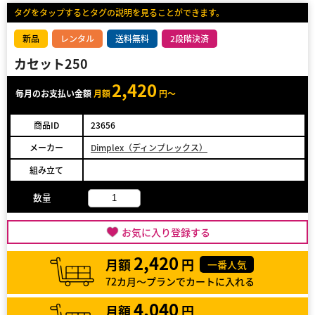
タグをタップするとタグの説明を見ることができます。
新品
レンタル
送料無料
2段階決済
カセット250
2,420
毎月のお支払い金額
月額
円～
商品ID
23656
メーカー
Dimplex（ディンプレックス）
組み立て
数量
お気に入り登録する
2,420
月額
円
一番人気
72カ月～プランでカートに入れる
4,040
月額
円