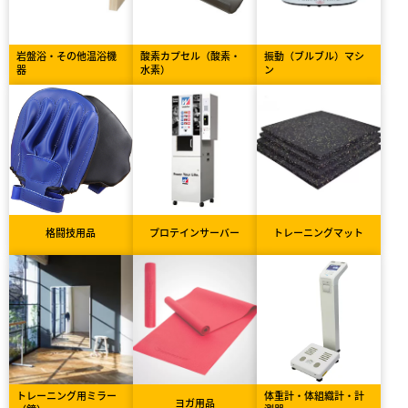
岩盤浴・その他温浴機
酸素カプセル（酸素・
振動（ブルブル）マシ
器
水素）
ン
格闘技用品
プロテインサーバー
トレーニングマット
トレーニング用ミラー
体重計・体組織計・計
ヨガ用品