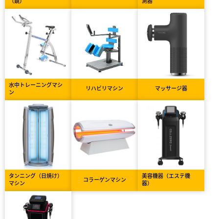
（鏡）
測器
水中トレーニングマシ
リハビリマシン
マッサージ器
ン
タンニング（日焼け）
美容機器（エステ機
コラーゲンマシン
マシン
器）