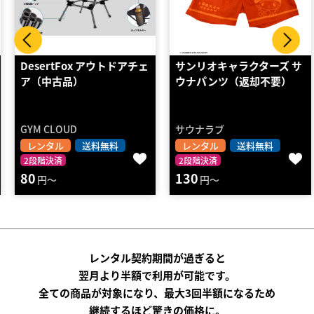
DesertFox アウトドアチェ
サンリオキャラクターズ サ
ア（中古品）
ウナパンツ（返却不要）
GYM CLOUD
サウナラブ
レンタル
送料無料
レンタル
送料無料
2段階決済
2段階決済
80
130
円～
円～
レンタル契約期間が過ぎると
翌月より半額で利用が可能です。
全ての商品が対象になり、最大3回半額になるため
継続するほど驚きの価格に。