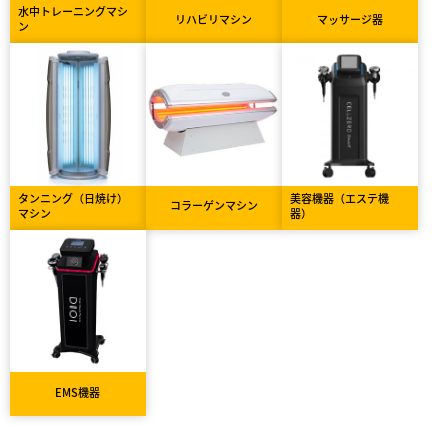
水中トレーニングマシ
リハビリマシン
マッサージ器
ン
タンニング（日焼け）
美容機器（エステ機
コラーゲンマシン
マシン
器）
EMS機器