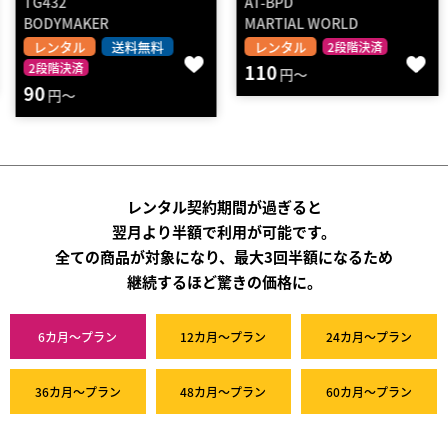
AT-BPD
N102
MARTIAL WORLD
WILD FIT
レンタル
レンタル
送料無料
2段階決済
110
2段階決済
円～
80
円～
レンタル契約期間が過ぎると
翌月より半額で利用が可能です。
全ての商品が対象になり、最大3回半額になるため
継続するほど驚きの価格に。
6カ月～プラン
12カ月～プラン
24カ月～プラン
36カ月～プラン
48カ月～プラン
60カ月～プラン