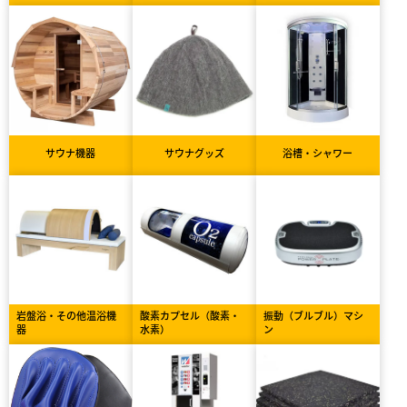
サウナ機器
サウナグッズ
浴槽・シャワー
岩盤浴・その他温浴機
酸素カプセル（酸素・
振動（ブルブル）マシ
器
水素）
ン