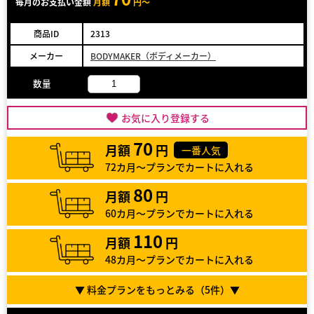
毎月のお支払い金額
月額
円～
商品ID
2313
メーカー
BODYMAKER（ボディメーカー）
数量
お気に入り登録する
70
月額
円
一番人気
72カ月～プランでカートに入れる
80
月額
円
60カ月～プランでカートに入れる
110
月額
円
48カ月～プランでカートに入れる
▼ 料金プランをもっとみる（
5
件）▼