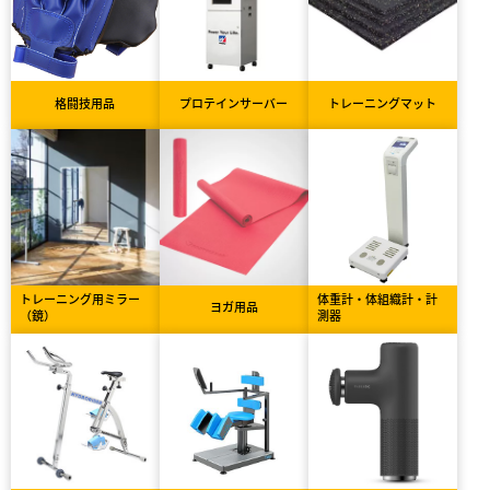
格闘技用品
プロテインサーバー
トレーニングマット
トレーニング用ミラー
体重計・体組織計・計
ヨガ用品
（鏡）
測器