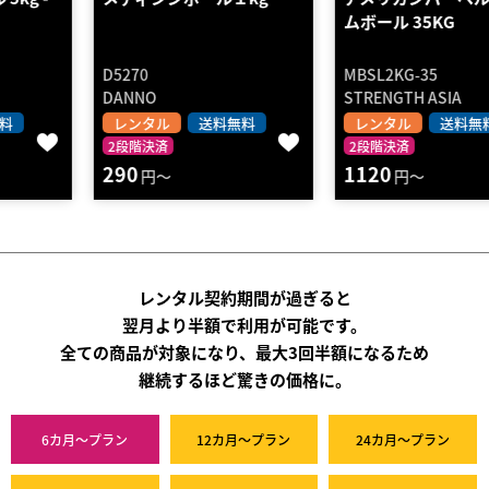
ムボール 35KG
D5270
MBSL2KG-35
DANNO
STRENGTH ASIA
レンタル
送料無料
レンタル
送料無料
2段階決済
2段階決済
290
1120
円～
円～
レンタル契約期間が過ぎると
翌月より半額で利用が可能です。
全ての商品が対象になり、最大3回半額になるため
継続するほど驚きの価格に。
6カ月～プラン
12カ月～プラン
24カ月～プラン