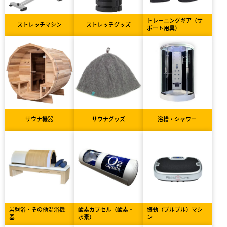
トレーニングギア（サ
ストレッチマシン
ストレッチグッズ
ポート用具）
サウナ機器
サウナグッズ
浴槽・シャワー
岩盤浴・その他温浴機
酸素カプセル（酸素・
振動（ブルブル）マシ
器
水素）
ン