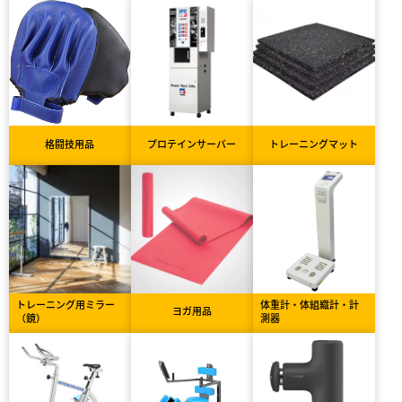
格闘技用品
プロテインサーバー
トレーニングマット
トレーニング用ミラー
体重計・体組織計・計
ヨガ用品
（鏡）
測器