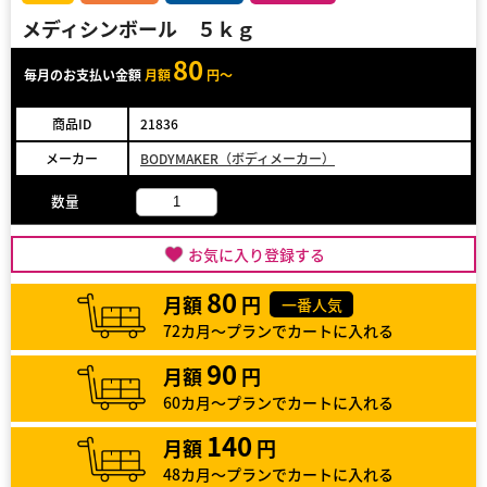
メディシンボール ５ｋｇ
80
毎月のお支払い金額
月額
円～
商品ID
21836
メーカー
BODYMAKER（ボディメーカー）
数量
お気に入り登録する
80
月額
円
一番人気
72カ月～プランでカートに入れる
90
月額
円
60カ月～プランでカートに入れる
140
月額
円
48カ月～プランでカートに入れる