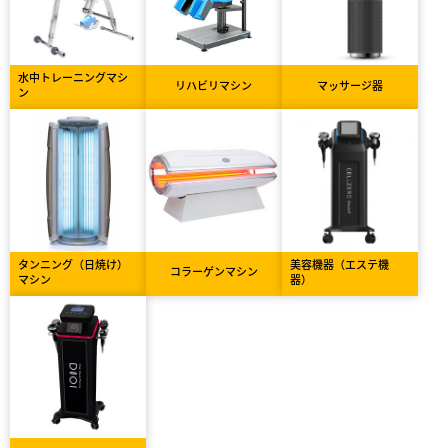
水中トレーニングマシ
リハビリマシン
マッサージ器
ン
タンニング（日焼け）
美容機器（エステ機
コラーゲンマシン
マシン
器）